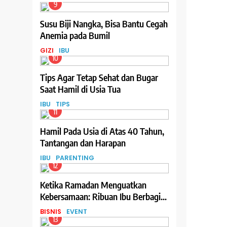
9
Susu Biji Nangka, Bisa Bantu Cegah
Anemia pada Bumil
GIZI
IBU
10
Tips Agar Tetap Sehat dan Bugar
Saat Hamil di Usia Tua
IBU
TIPS
11
Hamil Pada Usia di Atas 40 Tahun,
Tantangan dan Harapan
IBU
PARENTING
12
Ketika Ramadan Menguatkan
Kebersamaan: Ribuan Ibu Berbagi
Hidangan Berbuka melalui Program
BISNIS
EVENT
Teh Celup Sosro
13