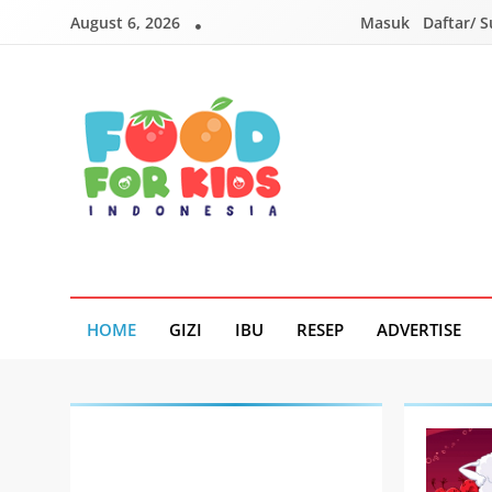
Skip
August 6, 2026
Masuk
Daftar/ 
to
content
Foodforkids
Foodforkids Indonesia
HOME
GIZI
IBU
RESEP
ADVERTISE