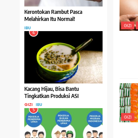
Kerontokan Rambut Pasca
Melahirkan Itu Normal!
GIZI
IBU
4
Kacang Hijau, Bisa Bantu
Tingkatkan Produksi ASI
GIZI
IBU
5
GIZI