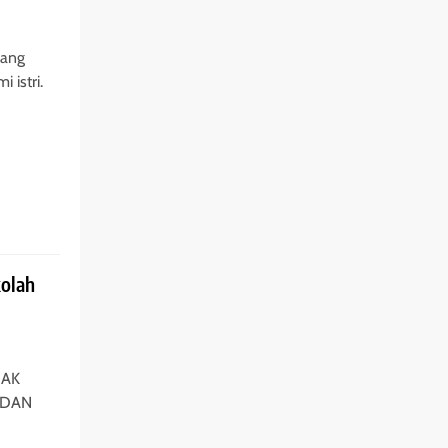
yang
 istri.
kolah
NAK
 DAN