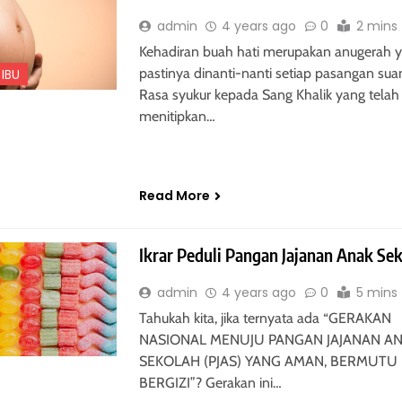
admin
4 years ago
0
2 mins
Kehadiran buah hati merupakan anugerah 
pastinya dinanti-nanti setiap pasangan suami
IBU
Rasa syukur kepada Sang Khalik yang telah
menitipkan…
Read More
Ikrar Peduli Pangan Jajanan Anak Se
admin
4 years ago
0
5 mins
Tahukah kita, jika ternyata ada “GERAKAN
NASIONAL MENUJU PANGAN JAJANAN A
SEKOLAH (PJAS) YANG AMAN, BERMUTU
BERGIZI”? Gerakan ini…