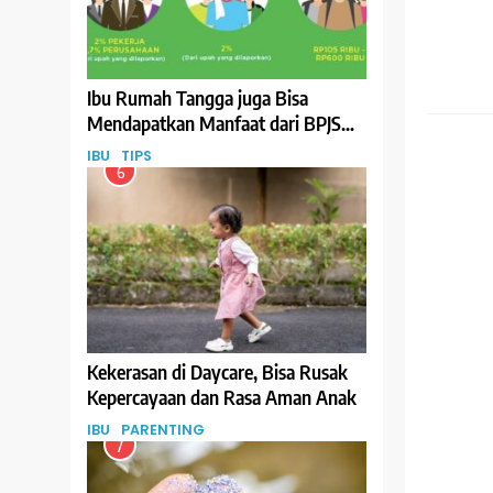
Ibu Rumah Tangga juga Bisa
GIZI
Mendapatkan Manfaat dari BPJS
Ketenagakerjaan, Begini Cara
IBU
TIPS
Daftarnya
6
Kekerasan di Daycare, Bisa Rusak
Kepercayaan dan Rasa Aman Anak
IBU
PARENTING
7