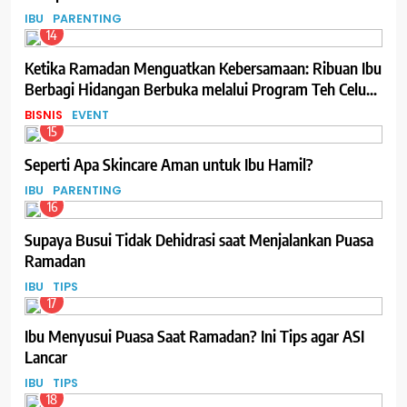
IBU
PARENTING
14
Ketika Ramadan Menguatkan Kebersamaan: Ribuan Ibu
Berbagi Hidangan Berbuka melalui Program Teh Celup
Sosro
BISNIS
EVENT
15
Seperti Apa Skincare Aman untuk Ibu Hamil?
IBU
PARENTING
16
Supaya Busui Tidak Dehidrasi saat Menjalankan Puasa
Ramadan
IBU
TIPS
17
Ibu Menyusui Puasa Saat Ramadan? Ini Tips agar ASI
Lancar
IBU
TIPS
18