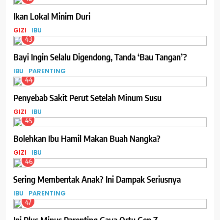
Ikan Lokal Minim Duri
GIZI
IBU
43
Bayi Ingin Selalu Digendong, Tanda ‘Bau Tangan’?
IBU
PARENTING
44
Penyebab Sakit Perut Setelah Minum Susu
GIZI
IBU
45
Bolehkan Ibu Hamil Makan Buah Nangka?
GIZI
IBU
46
Sering Membentak Anak? Ini Dampak Seriusnya
IBU
PARENTING
47
Ini Plus Minus Parenting Gaya Ortu Gen Z