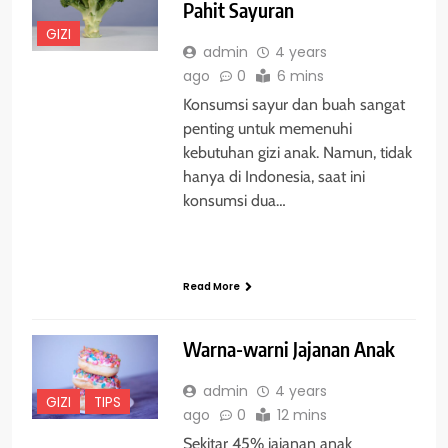
Pahit Sayuran
GIZI
admin
4 years
ago
0
6 mins
Konsumsi sayur dan buah sangat
penting untuk memenuhi
kebutuhan gizi anak. Namun, tidak
hanya di Indonesia, saat ini
konsumsi dua…
Read More
Warna-warni Jajanan Anak
admin
4 years
GIZI
TIPS
ago
0
12 mins
Sekitar 45% jajanan anak