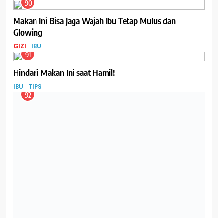
90
Makan Ini Bisa Jaga Wajah Ibu Tetap Mulus dan
Glowing
GIZI
IBU
91
Hindari Makan Ini saat Hamil!
IBU
TIPS
92
5 Makanan Pelancar ASI
IBU
93
Kualitas ASIP Beku dalam Beberapa Penelitian
IBU
94