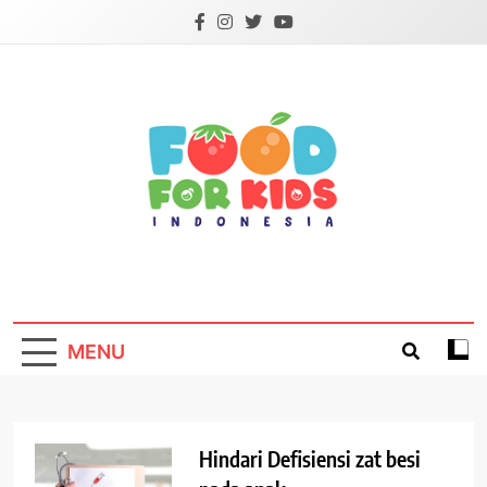
Skip
to
content
Foodforkids
Foodforkids Indonesia
MENU
Hindari Defisiensi zat besi