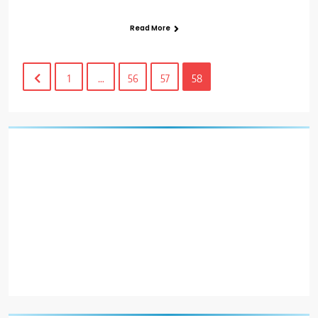
Read More
1
…
56
57
58