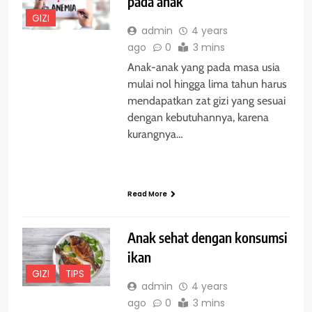
pada anak
GIZI
admin
4 years
ago
0
3 mins
Anak-anak yang pada masa usia
mulai nol hingga lima tahun harus
mendapatkan zat gizi yang sesuai
dengan kebutuhannya, karena
kurangnya…
Read More
Anak sehat dengan konsumsi
ikan
GIZI
TIPS
admin
4 years
ago
0
3 mins