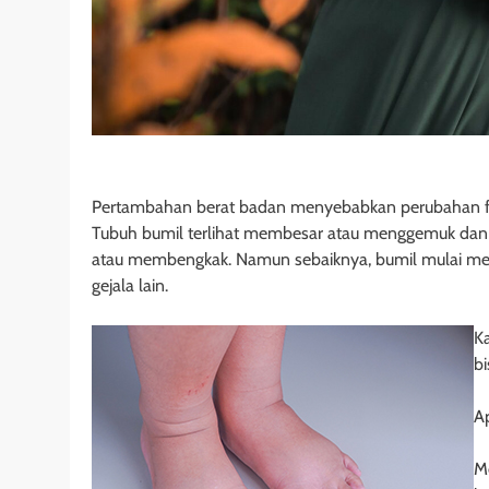
Pertambahan berat badan menyebabkan perubahan fisi
Tubuh bumil terlihat membesar atau menggemuk dan d
atau membengkak. Namun sebaiknya, bumil mulai mew
gejala lain.
K
bi
A
M