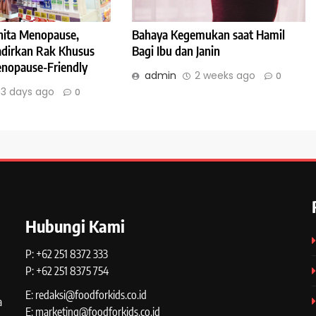
ita Menopause,
Bahaya Kegemukan saat Hamil
Hadirkan Rak Khusus
Bagi Ibu dan Janin
nopause-Friendly
admin
2 weeks ago
0
3 days ago
0
Hubungi Kami
P: +62 251 8372 333
P: +62 251 8375 754
E: redaksi@foodforkids.co.id
a
E: marketing@foodforkids.co.id