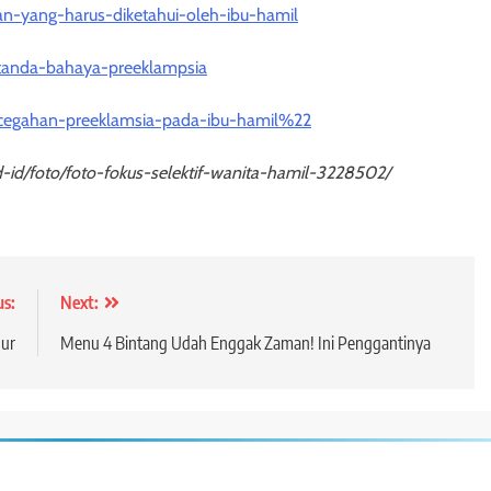
an-yang-harus-diketahui-oleh-ibu-hamil
i-tanda-bahaya-preeklampsia
-pencegahan-preeklamsia-pada-ibu-hamil%22
d-id/foto/foto-fokus-selektif-wanita-hamil-3228502/
us:
Next:
hur
Menu 4 Bintang Udah Enggak Zaman! Ini Penggantinya