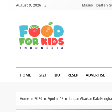
Skip
August 9, 2026
Masuk
Daftar/ 
to
content
Foodforkids
Foodforkids Indonesia
HOME
GIZI
IBU
RESEP
ADVERTISE
Home
2024
April
17
Jangan Abaikan Kaki Bengka