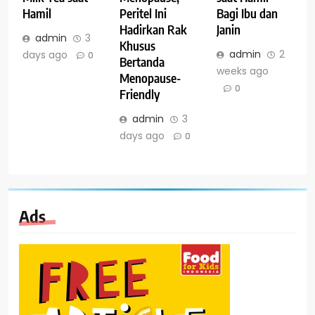
Hamil
Peritel Ini
Bagi Ibu dan
Hadirkan Rak
Janin
admin
3
Khusus
admin
2
days ago
0
Bertanda
weeks ago
Menopause-
0
Friendly
admin
3
days ago
0
Ads