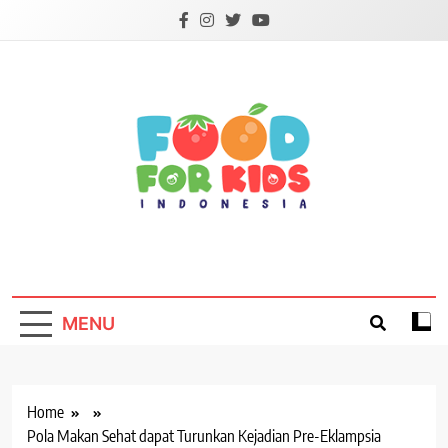
Skip
to
content
Foodforkids
Foodforkids Indonesia
MENU
Home
Pola Makan Sehat dapat Turunkan Kejadian Pre-Eklampsia