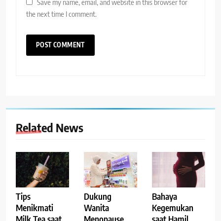
Save my name, email, and website in this browser for
the next time I comment.
Related News
Tips
Dukung
Bahaya
Menikmati
Wanita
Kegemukan
Milk Tea saat
Menopause,
saat Hamil