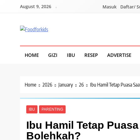
Skip
August 9, 2026
Masuk
Daftar/ 
to
content
Foodforkids
Foodforkids Indonesia
HOME
GIZI
IBU
RESEP
ADVERTISE
Home
2026
January
26
Ibu Hamil Tetap Puasa Sa
IBU
PARENTING
Ibu Hamil Tetap Puas
Bolehkah?