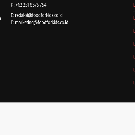
P: +62 251 8375 754
E: redaksi@foodforkids.co.id
a
E: marketing@foodforkids.co.id