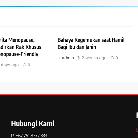
ita Menopause,
Bahaya Kegemukan saat Hamil
Hadirkan Rak Khusus
Bagi Ibu dan Janin
nopause-Friendly
admin
2 weeks ago
0
 days ago
0
Hubungi Kami
P: +62 251 8372 333