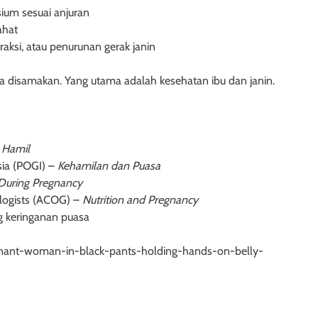
sium sesuai anjuran
ahat
raksi, atau penurunan gerak janin
bisa disamakan. Yang utama adalah kesehatan ibu dan janin.
 Hamil
sia (POGI) –
Kehamilan dan Puasa
 During Pregnancy
ologists (ACOG) –
Nutrition and Pregnancy
g keringanan puasa
gnant-woman-in-black-pants-holding-hands-on-belly-