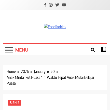
Skip
to
content
Foodforkids
Foodforkids Indonesia
MENU
Home
2026
January
20
Anak Minta Ikut Puasa? Ini Waktu Tepat Anak Mulai Belajar
Puasa
BISNIS