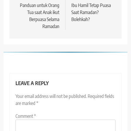
navigation
Panduan untuk Orang
Ibu Hamil Tetap Puasa
Tua saat Anak ikut
Saat Ramadan?
Berpuasa Selama
Bolehkah?
Ramadan
LEAVE A REPLY
Your email address will not be published.
Required fields
are marked
*
Comment
*