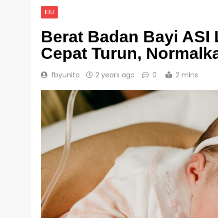
IBU
Berat Badan Bayi ASI 
Cepat Turun, Normalk
fbyunita
2 years ago
0
2 mins