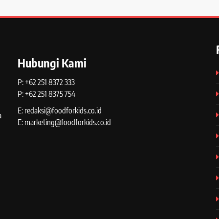
Hubungi Kami
P: +62 251 8372 333
P: +62 251 8375 754
E: redaksi@foodforkids.co.id
a
E: marketing@foodforkids.co.id