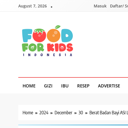
Skip
August 7, 2026
Masuk
Daftar/ 
to
content
Foodforkids
Foodforkids Indonesia
HOME
GIZI
IBU
RESEP
ADVERTISE
Home
2024
December
30
Berat Badan Bayi ASI 