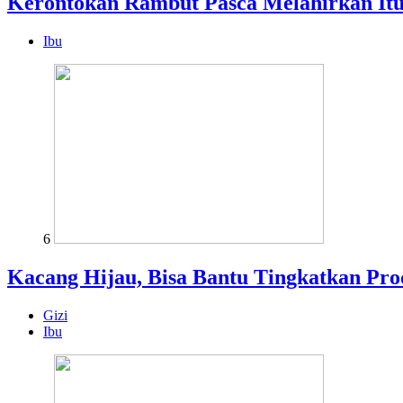
Kerontokan Rambut Pasca Melahirkan It
Ibu
6
Kacang Hijau, Bisa Bantu Tingkatkan Pro
Gizi
Ibu