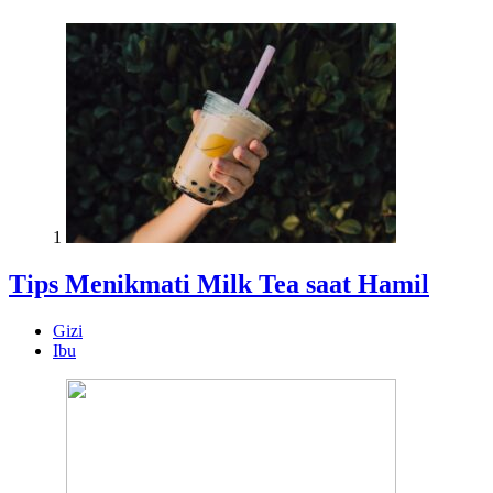
1
Tips Menikmati Milk Tea saat Hamil
Gizi
Ibu