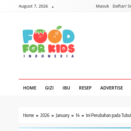
Skip
August 7, 2026
Masuk
Daftar/ 
to
content
Foodforkids
Foodforkids Indonesia
HOME
GIZI
IBU
RESEP
ADVERTISE
Home
2026
January
14
Ini Perubahan pada Tubuh