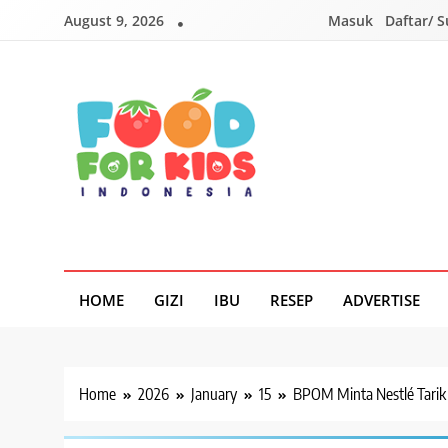
Skip
August 9, 2026
Masuk
Daftar/ 
to
content
Foodforkids
Foodforkids Indonesia
HOME
GIZI
IBU
RESEP
ADVERTISE
Home
2026
January
15
BPOM Minta Nestlé Tarik