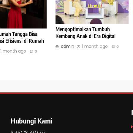
Mengoptimalkan Tumbuh
umah Tangga Bisa
Kembang Anak di Era Digital
si Efisiensi di Rumah
admin
1 month ago
0
1 month ago
0
Hubungi Kami
P: +62 251 8372 333