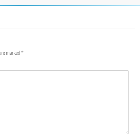
 are marked
*