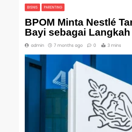
BISNIS
PARENTING
BPOM Minta Nestlé Ta
Bayi sebagai Langka
admin
7 months ago
0
3 mins