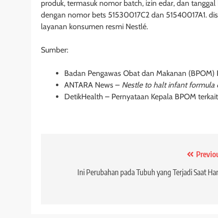
produk, termasuk nomor batch, izin edar, dan tangga
dengan nomor bets 51530017C2 dan 51540017A1. di
layanan konsumen resmi Nestlé.
Sumber:
Badan Pengawas Obat dan Makanan (BPOM) RI 
ANTARA News –
Nestle to halt infant formula 
DetikHealth – Pernyataan Kepala BPOM terkait
Post
Previo
navigation
Ini Perubahan pada Tubuh yang Terjadi Saat Ha