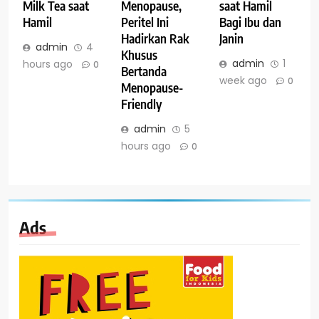
Milk Tea saat
Menopause,
saat Hamil
Hamil
Peritel Ini
Bagi Ibu dan
Hadirkan Rak
Janin
admin
4
Khusus
admin
1
hours ago
0
Bertanda
week ago
0
Menopause-
Friendly
admin
5
hours ago
0
Ads