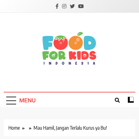
Skip
to
content
Foodforkids
Foodforkids Indonesia
MENU
Home
Mau Hamil, Jangan Terlalu Kurus ya Bu!