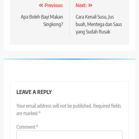
Post
Previous:
Next:
navigation
Apa Boleh Bayi Makan
Cara Kenali Susu, Jus
Singkong?
buah, Mentega dan Saus
yang Sudah Rusak
LEAVE A REPLY
Your email address will not be published.
Required fields
are marked
*
Comment
*