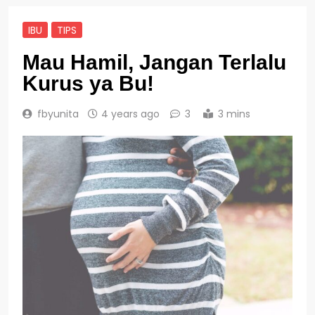
IBU
TIPS
Mau Hamil, Jangan Terlalu
Kurus ya Bu!
fbyunita
4 years ago
3
3 mins