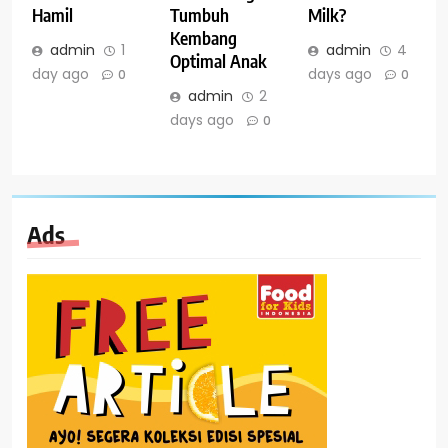
Hamil
Tumbuh
Milk?
Kembang
admin
1
admin
4
Optimal Anak
day ago
days ago
0
0
admin
2
days ago
0
Ads