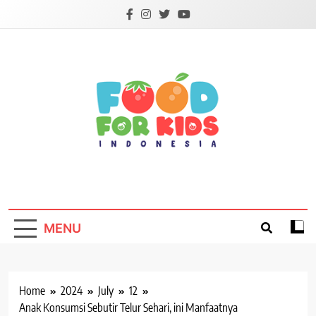
Skip
to
content
Foodforkids
Foodforkids Indonesia
MENU
Home
2024
July
12
Anak Konsumsi Sebutir Telur Sehari, ini Manfaatnya