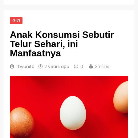
GIZI
Anak Konsumsi Sebutir
Telur Sehari, ini
Manfaatnya
fbyunita
2 years ago
0
3 mins