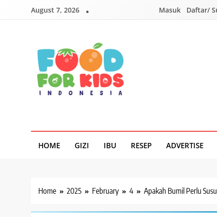
Skip
August 7, 2026
Masuk
Daftar/ 
to
content
Foodforkids
Foodforkids Indonesia
HOME
GIZI
IBU
RESEP
ADVERTISE
Home
2025
February
4
Apakah Bumil Perlu Susu