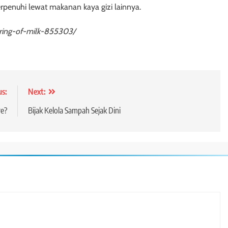
penuhi lewat makanan kaya gizi lainnya.
uring-of-milk-855303/
us:
Next:
re?
Bijak Kelola Sampah Sejak Dini