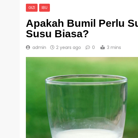
GIZI
IBU
Apakah Bumil Perlu S
Susu Biasa?
admin
2 years ago
0
3 mins