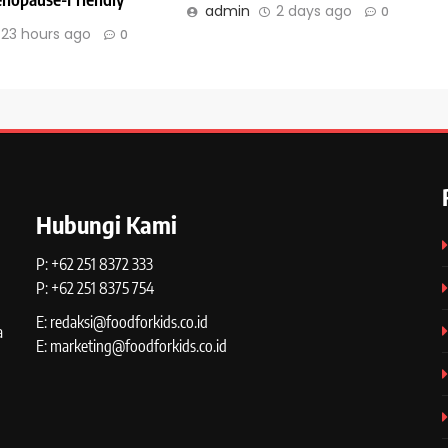
admin
2 days ago
0
23 hours ago
0
Hubungi Kami
P: +62 251 8372 333
P: +62 251 8375 754
E: redaksi@foodforkids.co.id
a
E: marketing@foodforkids.co.id