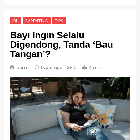
IBU
PARENTING
TIPS
Bayi Ingin Selalu
Digendong, Tanda ‘Bau
Tangan’?
admin
1 year ago
0
4 mins