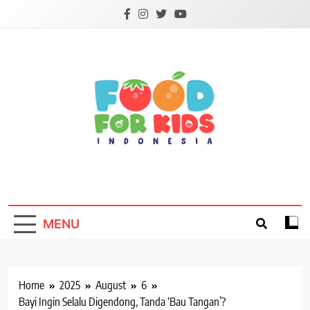
Skip
to
content
Foodforkids
Foodforkids Indonesia
MENU
Home
2025
August
6
Bayi Ingin Selalu Digendong, Tanda ‘Bau Tangan’?