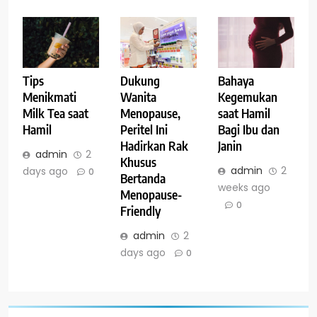
Tips
Dukung
Bahaya
Menikmati
Wanita
Kegemukan
Milk Tea saat
Menopause,
saat Hamil
Hamil
Peritel Ini
Bagi Ibu dan
Hadirkan Rak
Janin
admin
2
Khusus
admin
2
days ago
0
Bertanda
weeks ago
Menopause-
0
Friendly
admin
2
days ago
0