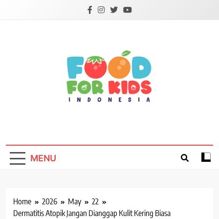
Skip
to
content
Foodforkids
Foodforkids Indonesia
MENU
Home
2026
May
22
Dermatitis Atopik Jangan Dianggap Kulit Kering Biasa