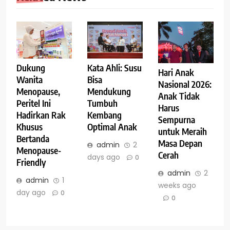
Dukung
Kata Ahli: Susu
Hari Anak
Wanita
Bisa
Nasional 2026:
Menopause,
Mendukung
Anak Tidak
Peritel Ini
Tumbuh
Harus
Hadirkan Rak
Kembang
Sempurna
Khusus
Optimal Anak
untuk Meraih
Bertanda
Masa Depan
admin
2
Menopause-
Cerah
days ago
0
Friendly
admin
2
admin
1
weeks ago
day ago
0
0