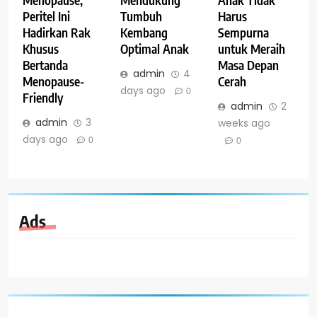
Menopause,
Mendukung
Anak Tidak
Peritel Ini
Tumbuh
Harus
Hadirkan Rak
Kembang
Sempurna
Khusus
Optimal Anak
untuk Meraih
Bertanda
Masa Depan
admin
4
Menopause-
Cerah
days ago
0
Friendly
admin
2
admin
3
weeks ago
days ago
0
0
Ads