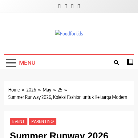
Skip
to
content
Foodforkids
Foodforkids Indonesia
MENU
Home
2026
May
25
Summer Runway 2026, Koleksi Fashion untuk Keluarga Modern
EVENT
PARENTING
Summer Runway 2026,