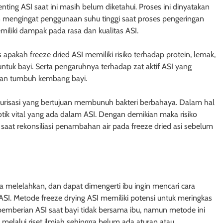
g ASI saat ini masih belum diketahui. Proses ini dinyatakan
 mengingat penggunaan suhu tinggi saat proses pengeringan
iliki dampak pada rasa dan kualitas ASI.
 apakah freeze dried ASI memiliki risiko terhadap protein, lemak,
ntuk bayi. Serta pengaruhnya terhadap zat aktif ASI yang
dan tumbuh kembang bayi.
teurisasi yang bertujuan membunuh bakteri berbahaya. Dalam hal
iotik vital yang ada dalam ASI. Dengan demikian maka risiko
aat rekonsiliasi penambahan air pada freeze dried asi sebelum
melelahkan, dan dapat dimengerti ibu ingin mencari cara
I. Metode freeze drying ASI memiliki potensi untuk meringkas
emberian ASI saat bayi tidak bersama ibu, namun metode ini
elalui riset ilmiah sehingga belum ada aturan atau