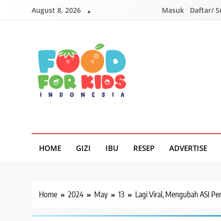
Skip
August 8, 2026
Masuk
Daftar/ 
to
content
Foodforkids
Foodforkids Indonesia
HOME
GIZI
IBU
RESEP
ADVERTISE
Home
2024
May
13
Lagi Viral, Mengubah ASI Pe