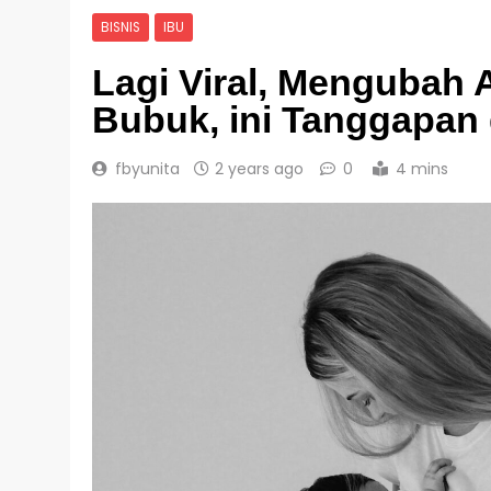
BISNIS
IBU
Lagi Viral, Mengubah 
Bubuk, ini Tanggapan 
fbyunita
2 years ago
0
4 mins