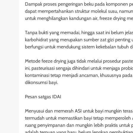
Dampak proses pengeringan beku pada komponen pentin
dapat mempertahankan struktur molekul susu, namun
untuk menghilangkan kandungan air, freeze drying mem
Tanpa bukti yang memadai, hingga saat ini belum jelas
karbohidrat yang merupakan sumber zat gizi penting u
berfungsi untuk mendukung sistem kekebalan tubuh 
Metode feeze drying juga tidak melalui prosedur pas
ini, pasteurisasi sengaja dihindari untuk menjaga prob
kontaminasi tetap menjadi ancaman, khususnya pada s
dikonsumsi bayi.
Pesan satgas IDAI
Menyusui dan memerah ASI untuk bayi mungkin terasa 
termudah untuk memastikan bayi tetap memperoleh AS
ruang penyimpanan dan mungkin lebih praktis untuk p
adalah temuan yang baru, belum lengkap pembuktian m