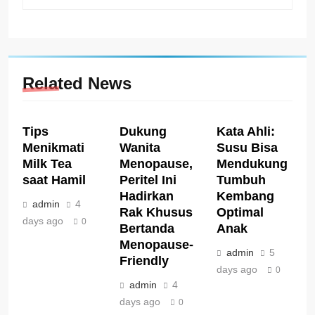
Related News
Tips
Dukung
Kata Ahli:
Menikmati
Wanita
Susu Bisa
Milk Tea
Menopause,
Mendukung
saat Hamil
Peritel Ini
Tumbuh
Hadirkan
Kembang
admin
4
Rak Khusus
Optimal
days ago
0
Bertanda
Anak
Menopause-
admin
5
Friendly
days ago
0
admin
4
days ago
0