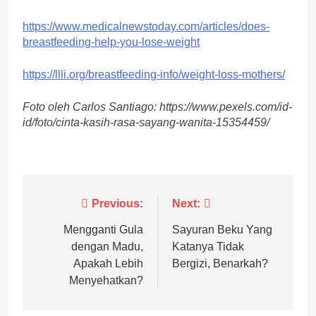
https://www.medicalnewstoday.com/articles/does-
breastfeeding-help-you-lose-weight
https://llli.org/breastfeeding-info/weight-loss-mothers/
Foto oleh Carlos Santiago: https://www.pexels.com/id-
id/foto/cinta-kasih-rasa-sayang-wanita-15354459/
Post
Previous:
Next:
navigation
Mengganti Gula
Sayuran Beku Yang
dengan Madu,
Katanya Tidak
Apakah Lebih
Bergizi, Benarkah?
Menyehatkan?