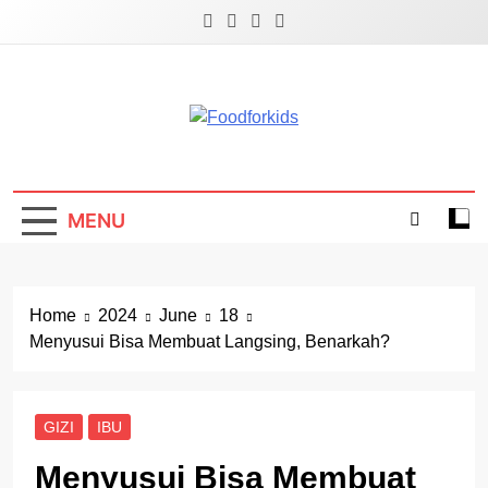
Skip
to
content
Foodforkids
Foodforkids Indonesia
MENU
Home
2024
June
18
Menyusui Bisa Membuat Langsing, Benarkah?
GIZI
IBU
Menyusui Bisa Membuat