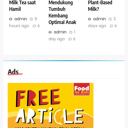
Milk Tea saat
Mendukung
Plant-Based
Hamil
Tumbuh
Milk?
Kembang
admin
9
admin
3
Optimal Anak
hours ago
days ago
0
0
admin
1
day ago
0
Ads