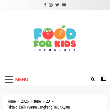
Skip
to
content
Foodforkids
Foodforkids Indonesia
MENU
Home
2026
June
29
Fakta di Balik Warna Cangkang Telur Ayam