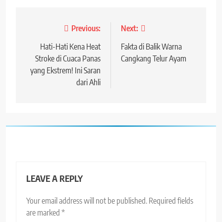
Post
Previous:
Next:
navigation
Hati-Hati Kena Heat
Fakta di Balik Warna
Stroke di Cuaca Panas
Cangkang Telur Ayam
yang Ekstrem! Ini Saran
dari Ahli
LEAVE A REPLY
Your email address will not be published.
Required fields
are marked
*