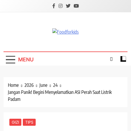
Skip
to
content
Foodforkids
Foodforkids Indonesia
MENU
Home
2026
June
24
Jangan Panik! Begini Menyelamatkan ASI Perah Saat Listrik
Padam
GIZI
TIPS