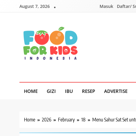
Skip
August 7, 2026
Masuk
Daftar/ 
to
content
Foodforkids
Foodforkids Indonesia
HOME
GIZI
IBU
RESEP
ADVERTISE
Home
2026
February
18
Menu Sahur Sat Set un