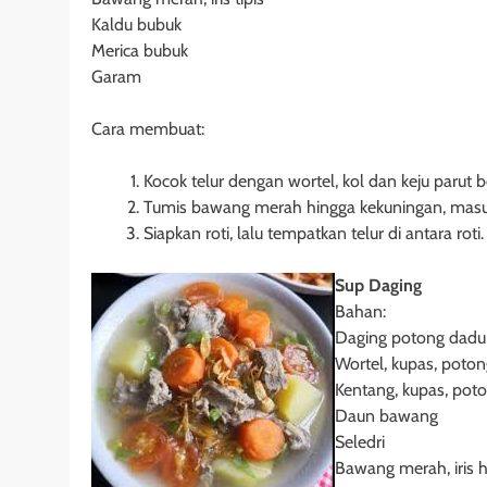
Kaldu bubuk
Merica bubuk
Garam
Cara membuat:
Kocok telur dengan wortel, kol dan keju parut b
Tumis bawang merah hingga kekuningan, masu
Siapkan roti, lalu tempatkan telur di antara roti.
Sup Daging
Bahan:
Daging potong dadu,
Wortel, kupas, potong
Kentang, kupas, poto
Daun bawang
Seledri
Bawang merah, iris h