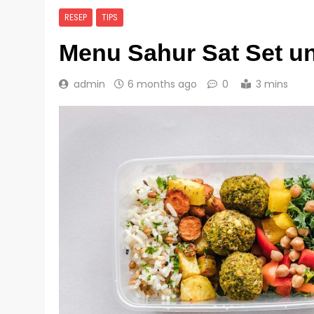
RESEP
TIPS
Menu Sahur Sat Set u
admin
6 months ago
0
3 mins