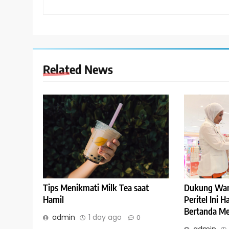
Related News
Tips Menikmati Milk Tea saat
Dukung Wan
Hamil
Peritel Ini 
Bertanda Me
admin
1 day ago
0