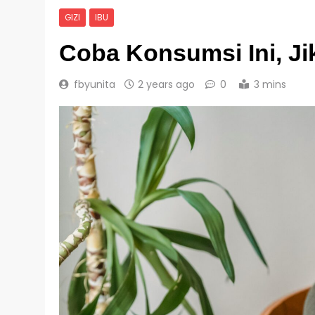
GIZI
IBU
Coba Konsumsi Ini, J
fbyunita
2 years ago
0
3 mins