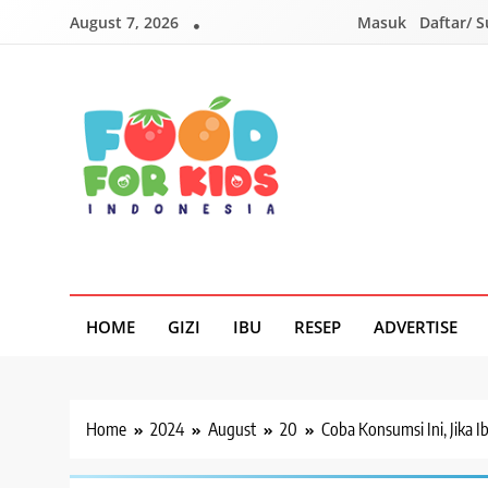
Skip
August 7, 2026
Masuk
Daftar/ 
to
content
Foodforkids
Foodforkids Indonesia
HOME
GIZI
IBU
RESEP
ADVERTISE
Home
2024
August
20
Coba Konsumsi Ini, Jika