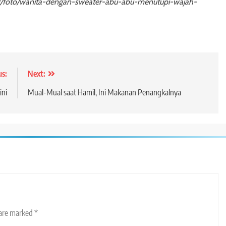
id/foto/wanita-dengan-sweater-abu-abu-menutupi-wajah-
us:
Next:
ini
Mual-Mual saat Hamil, Ini Makanan Penangkalnya
 are marked
*