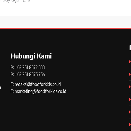
1 day ago
0
Hubungi Kami
P: +62 251 8372 333
P: +62 251 8375 754
E: redaksi@foodforkids.co.id
a
E: marketing@foodforkids.co.id