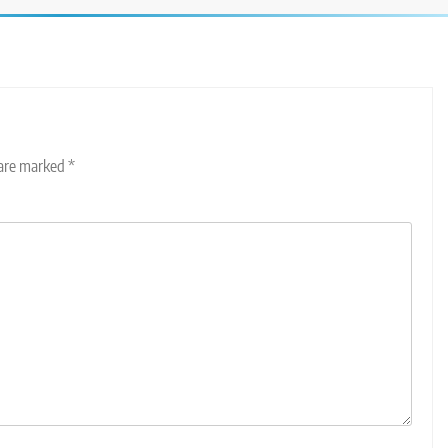
 are marked
*