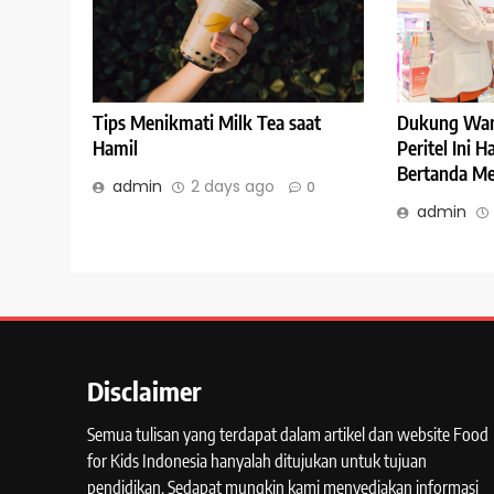
Tips Menikmati Milk Tea saat
Dukung Wan
Hamil
Peritel Ini 
Bertanda Me
admin
2 days ago
0
admin
Disclaimer
Semua tulisan yang terdapat dalam artikel dan website Food
for Kids Indonesia hanyalah ditujukan untuk tujuan
pendidikan. Sedapat mungkin kami menyediakan informasi