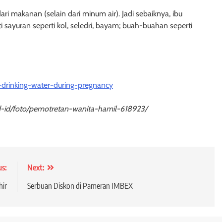
i makanan (selain dari minum air). Jadi sebaiknya, ibu
 sayuran seperti kol, seledri, bayam; buah-buahan seperti
rinking-water-during-pregnancy
d-id/foto/pemotretan-wanita-hamil-618923/
us:
Next:
hir
Serbuan Diskon di Pameran IMBEX