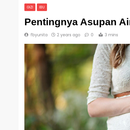
GIZI
IBU
Pentingnya Asupan Ai
fbyunita
2 years ago
0
3 mins