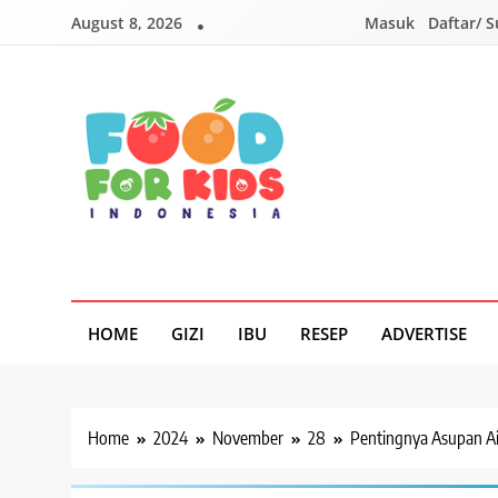
Skip
August 8, 2026
Masuk
Daftar/ 
to
content
Foodforkids
Foodforkids Indonesia
HOME
GIZI
IBU
RESEP
ADVERTISE
Home
2024
November
28
Pentingnya Asupan Ai