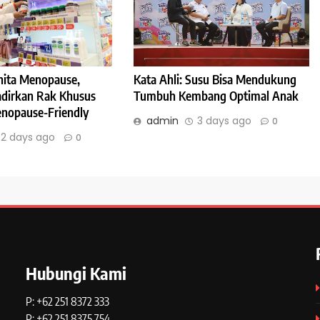
Kata Ahli: Susu Bisa Mendukung
ita Menopause,
Tumbuh Kembang Optimal Anak
Hadirkan Rak Khusus
nopause-Friendly
admin
3 days ago
0
2 days ago
0
Hubungi Kami
P: +62 251 8372 333
P: +62 251 8375 754