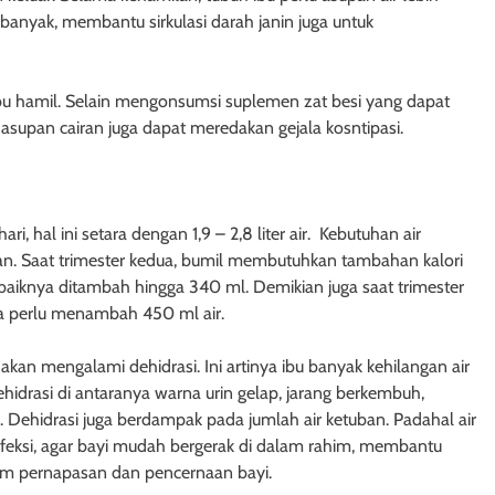
banyak, membantu sirkulasi darah janin juga untuk
ibu hamil. Selain mengonsumsi suplemen zat besi yang dapat
supan cairan juga dapat meredakan gejala kosntipasi.
, hal ini setara dengan 1,9 – 2,8 liter air. Kebutuhan air
an. Saat trimester kedua, bumil membutuhkan tambahan kalori
ebaiknya ditambah hingga 340 ml. Demikian juga saat trimester
juga perlu menambah 450 ml air.
 akan mengalami dehidrasi. Ini artinya ibu banyak kehilangan air
idrasi di antaranya warna urin gelap, jarang berkembuh,
 Dehidrasi juga berdampak pada jumlah air ketuban. Padahal air
 infeksi, agar bayi mudah bergerak di dalam rahim, membantu
em pernapasan dan pencernaan bayi.