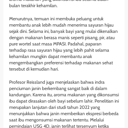
bulan terakhir kehamilan.
Menurutnya, temuan ini membuka peluang untuk
membantu anak lebih mudah menerima sayuran hijau
sejak dini. Selama ini, banyak bayi yang mulai dikenalkan
dengan makanan berasa manis seperti pisang, pir, atau
pure wortel saat masa MPASI. Padahal, paparan
terhadap rasa sayuran hijau yang lebih pahit selama
kehamilan mungkin dapat membantu anak
mengembangkan preferensi terhadap makanan sehat
tersebut di kemudian hari.
Profesor Reissland juga menjelaskan bahwa indra
penciuman janin berkembang sangat baik di dalam
kandungan. Karena itu, aroma makanan yang dikonsumsi
ibu dapat dirasakan oleh bayi sebelum lahir. Penelitian ini
merupakan lanjutan dari studi tahun 2022 yang
menunjukkan bahwa janin memberikan ekspresi berbeda
saat ibu mengonsumsi makanan tertentu. Melalui
pemindaian USG 4D, janin terlihat tersenyum ketika