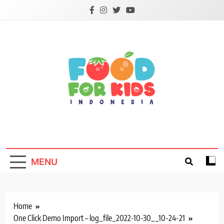
Skip
to
content
Foodforkids
Foodforkids Indonesia
MENU
Home
One Click Demo Import – log_file_2022-10-30__10-24-21