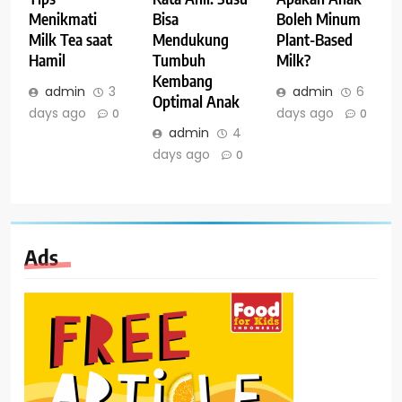
Menikmati
Bisa
Boleh Minum
Milk Tea saat
Mendukung
Plant-Based
Hamil
Tumbuh
Milk?
Kembang
admin
3
admin
6
Optimal Anak
days ago
days ago
0
0
admin
4
days ago
0
Ads