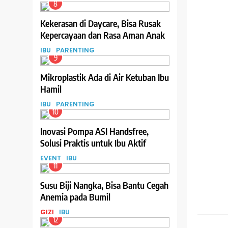
Daftarnya
8
Kekerasan di Daycare, Bisa Rusak
Kepercayaan dan Rasa Aman Anak
IBU
PARENTING
9
Mikroplastik Ada di Air Ketuban Ibu
Hamil
IBU
PARENTING
10
Inovasi Pompa ASI Handsfree,
Solusi Praktis untuk Ibu Aktif
EVENT
IBU
11
Susu Biji Nangka, Bisa Bantu Cegah
Anemia pada Bumil
GIZI
IBU
GIZI
12