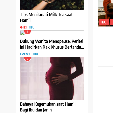
Tips Menikmati Milk Tea saat
Hamil
IBU
GIZI
IBU
2
Dukung Wanita Menopause, Peritel
Ini Hadirkan Rak Khusus Bertanda
Menopause-Friendly
EVENT
IBU
3
IBU
Bahaya Kegemukan saat Hamil
Bagi Ibu dan Janin