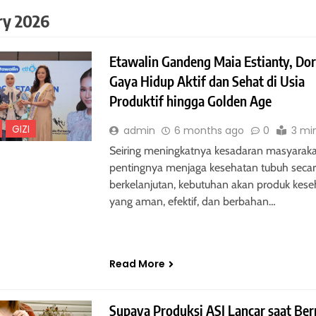
ry 2026
Etawalin Gandeng Maia Estianty, Do
Gaya Hidup Aktif dan Sehat di Usia
Produktif hingga Golden Age
GIZI
admin
6 months ago
0
3 mi
Seiring meningkatnya kesadaran masyaraka
pentingnya menjaga kesehatan tubuh seca
berkelanjutan, kebutuhan akan produk kes
yang aman, efektif, dan berbahan…
Read More
Supaya Produksi ASI Lancar saat Be