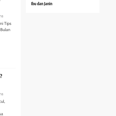
Ibu dan Janin
ns
ni Tips
 Bulan
?
ns
ul,
sa