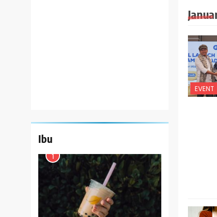
Janua
EVENT
Ibu
1