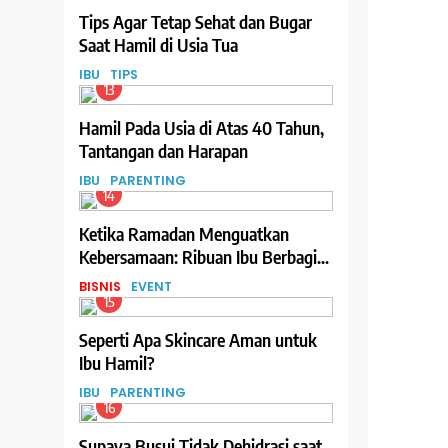
Tips Agar Tetap Sehat dan Bugar
Saat Hamil di Usia Tua
IBU
TIPS
13
Hamil Pada Usia di Atas 40 Tahun,
Tantangan dan Harapan
IBU
PARENTING
14
Ketika Ramadan Menguatkan
Kebersamaan: Ribuan Ibu Berbagi
Hidangan Berbuka melalui Program
BISNIS
EVENT
Teh Celup Sosro
15
Seperti Apa Skincare Aman untuk
Ibu Hamil?
IBU
PARENTING
16
Supaya Busui Tidak Dehidrasi saat