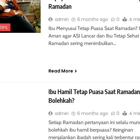
Ramadan
admin
6 months ago
0
4 mi
TIPS
Ibu Menyusui Tetap Puasa Saat Ramadan? I
Aman agar ASI Lancar dan Ibu Tetap Sehat
Ramadan sering menimbulkan…
Read More
PARENTING
Ibu Hamil Tetap Puasa Saat Ramadan
Bolehkah?
admin
6 months ago
0
4 mi
Setiap Ramadan pertanyaan ini selalu munc
bolehkah ibu hamil berpuasa? Keinginan
menjalankan ibadah sering kali terbentur ra