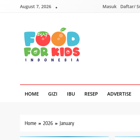
Skip
August 7, 2026
Masuk
Daftar/ 
to
content
Foodforkids
Foodforkids Indonesia
HOME
GIZI
IBU
RESEP
ADVERTISE
Home
2026
January