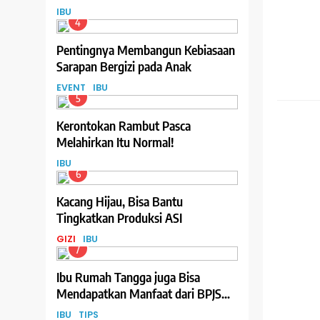
IBU
4
Pentingnya Membangun Kebiasaan
Sarapan Bergizi pada Anak
EVENT
IBU
5
BISNIS
Kerontokan Rambut Pasca
Melahirkan Itu Normal!
IBU
6
Kacang Hijau, Bisa Bantu
Tingkatkan Produksi ASI
GIZI
IBU
7
Ibu Rumah Tangga juga Bisa
Mendapatkan Manfaat dari BPJS
Ketenagakerjaan, Begini Cara
IBU
TIPS