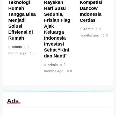
Teknologi
Rayakan
Kompetisi
Rumah
Hari Susu
Dancow
Tangga Bisa
Sedunia,
Indonesia
Menjadi
Frisian Flag
Cerdas
Solusi
Ajak
admin
3
Efisiensi di
Keluarga
months ago
0
Rumah
Indonesia
Investasi
admin
1
Sehat “Kini
month ago
0
dan Nanti”
admin
2
months ago
0
Ads