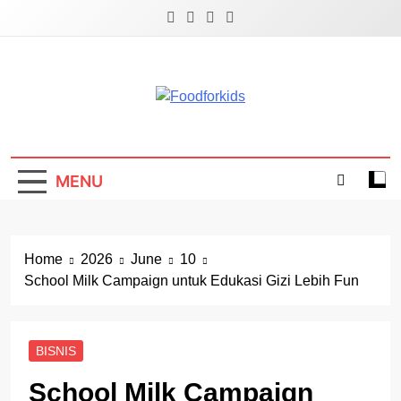
Skip
to
content
Foodforkids
Foodforkids Indonesia
MENU
Home
2026
June
10
School Milk Campaign untuk Edukasi Gizi Lebih Fun
BISNIS
School Milk Campaign