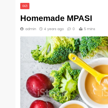
GIZI
Homemade MPASI
admin
4 years ago
0
5 mins