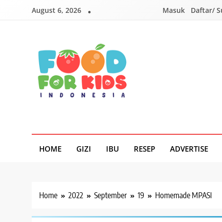
Skip
August 6, 2026
Masuk
Daftar/ 
to
content
Foodforkids
Foodforkids Indonesia
HOME
GIZI
IBU
RESEP
ADVERTISE
Home
2022
September
19
Homemade MPASI