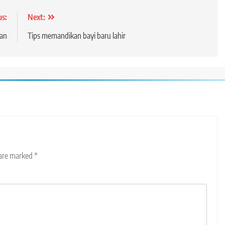
us:
Next:
han
Tips memandikan bayi baru lahir
 are marked
*