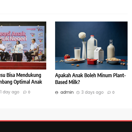
Susu Bisa Mendukung
Apakah Anak Boleh Minum Plant-
bang Optimal Anak
Based Milk?
1 day ago
admin
3 days ago
0
0