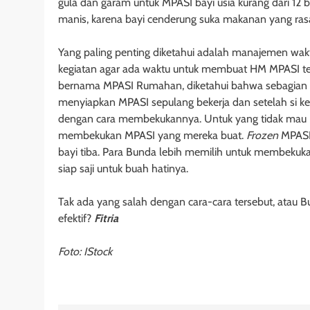
gula dan garam untuk MPASI bayi usia kurang dari 12
manis, karena bayi cenderung suka makanan yang ras
Yang paling penting diketahui adalah manajemen waktu
kegiatan agar ada waktu untuk membuat HM MPASI terse
bernama MPASI Rumahan, diketahui bahwa sebagian b
menyiapkan MPASI sepulang bekerja dan setelah si
ke
dengan cara membekukannya. Untuk yang tidak mau
membekukan MPASI yang mereka buat.
Frozen
MPASI
bayi tiba. Para Bunda lebih memilih untuk membeku
siap saji untuk buah hatinya.
Tak ada yang salah dengan cara-cara tersebut, atau B
efektif?
Fitria
Foto: IStock