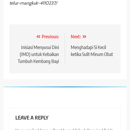
telur-mangkuk-4110237/
Post
Previous:
Next:
navigation
Inisiasi Menyusui Dini
Menghadapi Si Kecil
(IMD) untuk Kebaikan
ketika Sulit Minum Obat
Tumbuh Kembang Bayi
LEAVE A REPLY