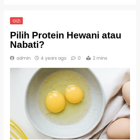
GIZI
Pilih Protein Hewani atau
Nabati?
admin
4 years ago
0
2 mins