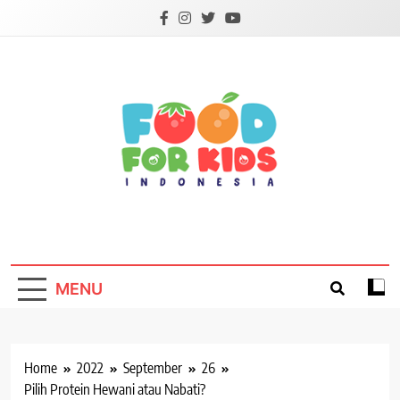
Skip
to
content
Foodforkids
Foodforkids Indonesia
MENU
Home
2022
September
26
Pilih Protein Hewani atau Nabati?