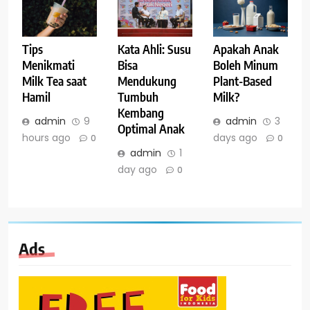
Tips
Kata Ahli: Susu
Apakah Anak
Menikmati
Bisa
Boleh Minum
Milk Tea saat
Mendukung
Plant-Based
Hamil
Tumbuh
Milk?
Kembang
admin
9
admin
3
Optimal Anak
hours ago
days ago
0
0
admin
1
day ago
0
Ads