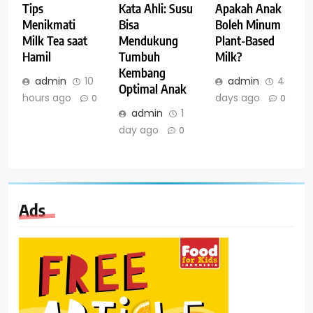
Tips
Kata Ahli: Susu
Apakah Anak
Menikmati
Bisa
Boleh Minum
Milk Tea saat
Mendukung
Plant-Based
Hamil
Tumbuh
Milk?
Kembang
admin
10
admin
4
Optimal Anak
hours ago
days ago
0
0
admin
1
day ago
0
Ads