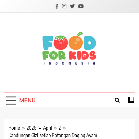
Skip
to
content
Foodforkids
Foodforkids Indonesia
MENU
Home
2026
April
2
Kandungan Gizi setiap Potongan Daging Ayam