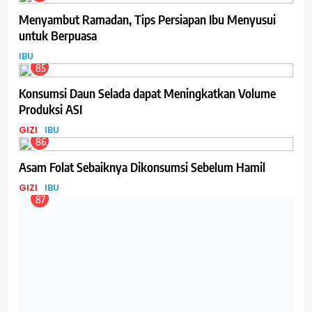
Menyambut Ramadan, Tips Persiapan Ibu Menyusui
untuk Berpuasa
IBU
85
Konsumsi Daun Selada dapat Meningkatkan Volume
Produksi ASI
GIZI
IBU
86
Asam Folat Sebaiknya Dikonsumsi Sebelum Hamil
GIZI
IBU
87
Belanja, Bermain dan Belajar, One Stop Family
Entertainment Hadir di IMBEX
EVENT
IBU
88
Cara Cegah Osteoporosis, Silent Disease yang