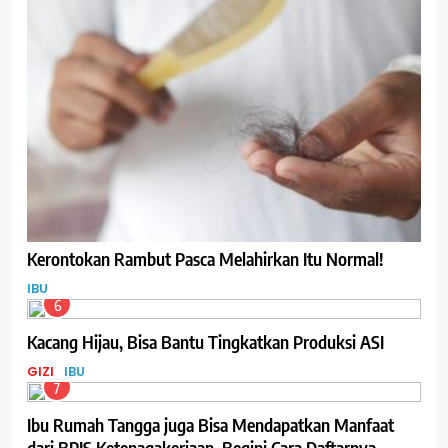
Kerontokan Rambut Pasca Melahirkan Itu Normal!
IBU
6
Kacang Hijau, Bisa Bantu Tingkatkan Produksi ASI
GIZI
IBU
7
Ibu Rumah Tangga juga Bisa Mendapatkan Manfaat
dari BPJS Ketenagakerjaan, Begini Cara Daftarnya