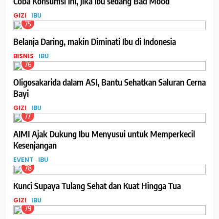
Coba Konsumsi Ini, Jika Ibu sedang Bad Mood
GIZI
IBU
75
Belanja Daring, makin Diminati Ibu di Indonesia
BISNIS
IBU
76
Oligosakarida dalam ASI, Bantu Sehatkan Saluran Cerna
Bayi
GIZI
IBU
77
AIMI Ajak Dukung Ibu Menyusui untuk Memperkecil
Kesenjangan
EVENT
IBU
78
Kunci Supaya Tulang Sehat dan Kuat Hingga Tua
GIZI
IBU
79