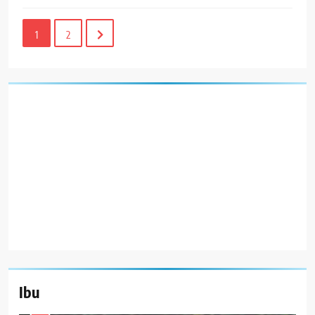
1
2
Ibu