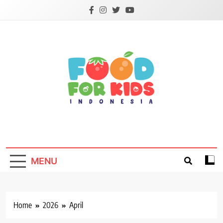
Skip
to
content
Foodforkids
Foodforkids Indonesia
MENU
Home
2026
April