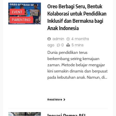
Oreo Berbagi Seru, Bentuk
EVENT
Kolaborasi untuk Pendidikan
PARENTING
Inklusif dan Bermakna bagi
Anak Indonesia
admin
4 months
ago
0
5 mins
Dunia pendidikan terus
berkembang seiring kemajuan
zaman. Metode belajar mengajar
kini semakin dinamis dan berpusat
pada kebutuhan anak. Namun, di…
Read More
Inovasi Pompa ASI