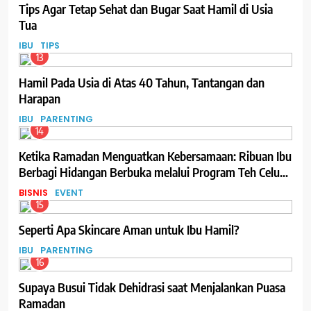
Tips Agar Tetap Sehat dan Bugar Saat Hamil di Usia
Tua
IBU
TIPS
13
Hamil Pada Usia di Atas 40 Tahun, Tantangan dan
Harapan
IBU
PARENTING
14
Ketika Ramadan Menguatkan Kebersamaan: Ribuan Ibu
Berbagi Hidangan Berbuka melalui Program Teh Celup
Sosro
BISNIS
EVENT
15
Seperti Apa Skincare Aman untuk Ibu Hamil?
IBU
PARENTING
16
Supaya Busui Tidak Dehidrasi saat Menjalankan Puasa
Ramadan