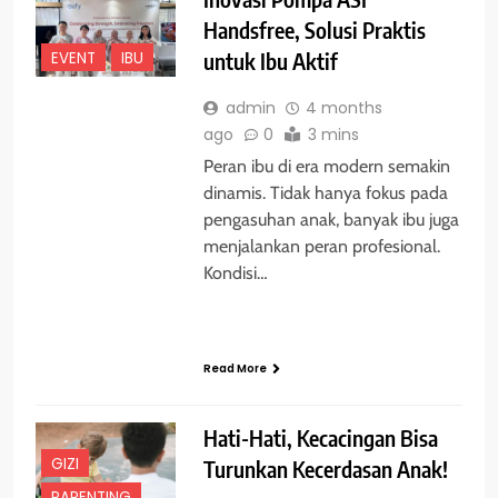
Handsfree, Solusi Praktis
EVENT
IBU
untuk Ibu Aktif
admin
4 months
ago
0
3 mins
Peran ibu di era modern semakin
dinamis. Tidak hanya fokus pada
pengasuhan anak, banyak ibu juga
menjalankan peran profesional.
Kondisi…
Read More
Hati-Hati, Kecacingan Bisa
GIZI
Turunkan Kecerdasan Anak!
PARENTING