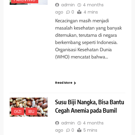
admin
4 months
ago
0
4 mins
Kecacingan masih menjadi
masalah kesehatan yang banyak
ditemukan, terutama di negara
berkembang seperti Indonesia.
Organisasi Kesehatan Dunia
(WHO) mencatat bahwa…
Read More
Susu Biji Nangka, Bisa Bantu
Cegah Anemia pada Bumil
GIZI
IBU
admin
4 months
ago
0
5 mins