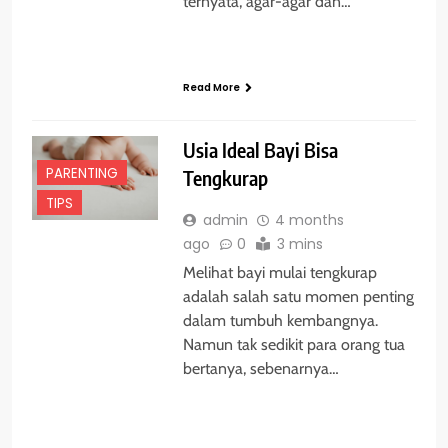
ternyata, agar-agar dan…
Read More
Usia Ideal Bayi Bisa
PARENTING
Tengkurap
TIPS
admin
4 months
ago
0
3 mins
Melihat bayi mulai tengkurap
adalah salah satu momen penting
dalam tumbuh kembangnya.
Namun tak sedikit para orang tua
bertanya, sebenarnya…