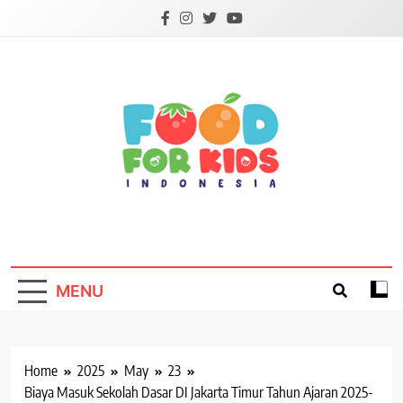
Skip
to
content
Foodforkids
Foodforkids Indonesia
MENU
Home
2025
May
23
Biaya Masuk Sekolah Dasar DI Jakarta Timur Tahun Ajaran 2025-