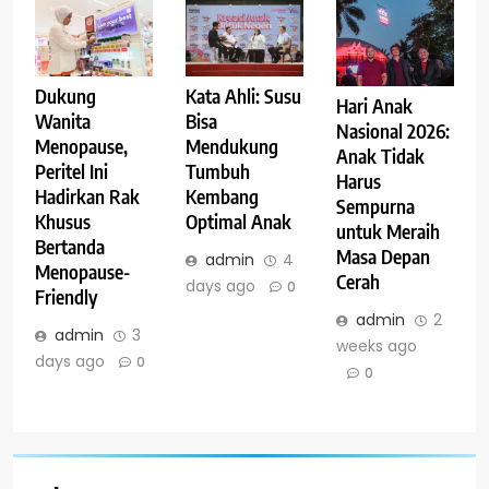
Dukung
Kata Ahli: Susu
Hari Anak
Wanita
Bisa
Nasional 2026:
Menopause,
Mendukung
Anak Tidak
Peritel Ini
Tumbuh
Harus
Hadirkan Rak
Kembang
Sempurna
Khusus
Optimal Anak
untuk Meraih
Bertanda
Masa Depan
admin
4
Menopause-
Cerah
days ago
0
Friendly
admin
2
admin
3
weeks ago
days ago
0
0