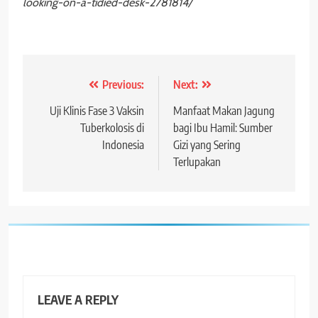
looking-on-a-tidied-desk-2781814/
Post
Previous:
Next:
navigation
Uji Klinis Fase 3 Vaksin
Manfaat Makan Jagung
Tuberkolosis di
bagi Ibu Hamil: Sumber
Indonesia
Gizi yang Sering
Terlupakan
LEAVE A REPLY