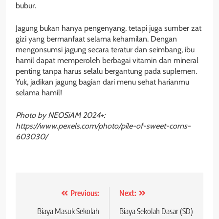
bubur.
Jagung bukan hanya pengenyang, tetapi juga sumber zat
gizi yang bermanfaat selama kehamilan. Dengan
mengonsumsi jagung secara teratur dan seimbang, ibu
hamil dapat memperoleh berbagai vitamin dan mineral
penting tanpa harus selalu bergantung pada suplemen.
Yuk, jadikan jagung bagian dari menu sehat harianmu
selama hamil!
Photo by NEOSiAM 2024+:
https://www.pexels.com/photo/pile-of-sweet-corns-
603030/
Post
Previous:
Next:
navigation
Biaya Masuk Sekolah
Biaya Sekolah Dasar (SD)