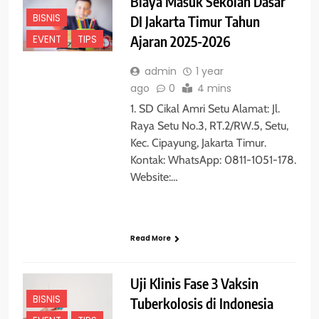
Biaya Masuk Sekolah Dasar
BISNIS
DI Jakarta Timur Tahun
EVENT
TIPS
Ajaran 2025-2026
admin
1 year
ago
0
4 mins
1. SD Cikal Amri Setu Alamat: Jl.
Raya Setu No.3, RT.2/RW.5, Setu,
Kec. Cipayung, Jakarta Timur.
Kontak: WhatsApp: 0811-1051-178.
Website:…
Read More
Uji Klinis Fase 3 Vaksin
BISNIS
Tuberkolosis di Indonesia