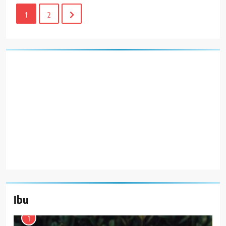
1
2
Ibu
1