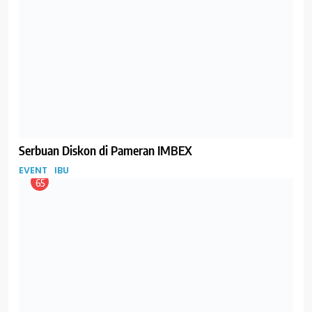
EVENT
IBU
65
Pentingnya Asupan Air Selama Hamil
GIZI
IBU
66
Bumil Ngidam Makan Mie Instan, Boleh Enggak ya?
GIZI
IBU
67
Sadari Yuk Bu, Ini Gejala Awal Kanker Payudara
IBU
68
Bu, Anak Usia Sekolah Masih Butuh Makanan Bergizi
lho, untuk Kegiatan Belajar di Sekolah!
GIZI
IBU
69
Pedas-pedas Sedap, Tapi Amankah untuk Bumil?
GIZI
IBU