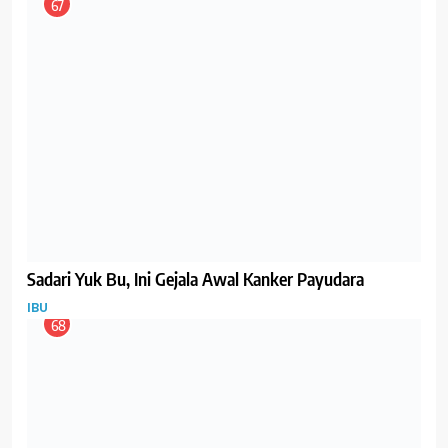
Mual-Mual saat Hamil, Ini Makanan Penangkalnya
GIZI
IBU
74