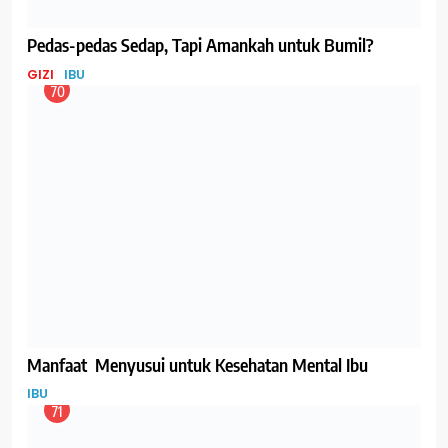
Oligosakarida dalam ASI, Bantu Sehatkan Saluran Cerna
Bayi
GIZI
IBU
77