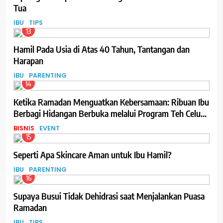
Tua
IBU
TIPS
13
Hamil Pada Usia di Atas 40 Tahun, Tantangan dan
Harapan
IBU
PARENTING
14
Ketika Ramadan Menguatkan Kebersamaan: Ribuan Ibu
Berbagi Hidangan Berbuka melalui Program Teh Celup
Sosro
BISNIS
EVENT
15
Seperti Apa Skincare Aman untuk Ibu Hamil?
IBU
PARENTING
16
Supaya Busui Tidak Dehidrasi saat Menjalankan Puasa
Ramadan
IBU
TIPS