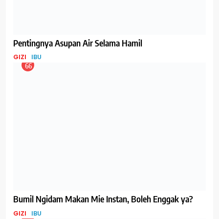
70
Manfaat Menyusui untuk Kesehatan Mental Ibu
IBU
71
Apa yang Terjadi Jika Ibu Hamil Makan Telur Setiap
Hari?
GIZI
IBU
72
Selain Lebih Kompak, Ini Manfaat Memasak Bersama
Anak
IBU
TIPS
73