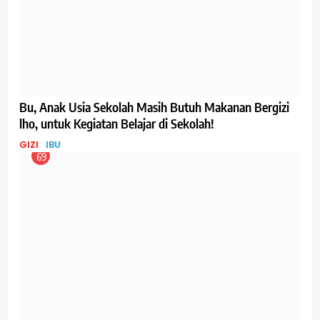
Coba Konsumsi Ini, Jika Ibu sedang Bad Mood
GIZI
IBU
75
Belanja Daring, makin Diminati Ibu di Indonesia
BISNIS
IBU
76