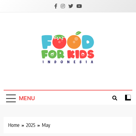
Skip
to
content
Foodforkids
Foodforkids Indonesia
MENU
Home
2025
May