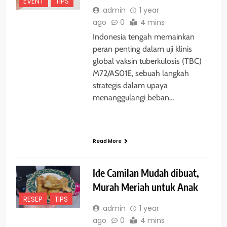
EVENT
TIPS
admin
1 year
ago
0
4 mins
Indonesia tengah memainkan
peran penting dalam uji klinis
global vaksin tuberkulosis (TBC)
M72/AS01E, sebuah langkah
strategis dalam upaya
menanggulangi beban…
Read More
Ide Camilan Mudah dibuat,
Murah Meriah untuk Anak
RESEP
TIPS
admin
1 year
ago
0
4 mins