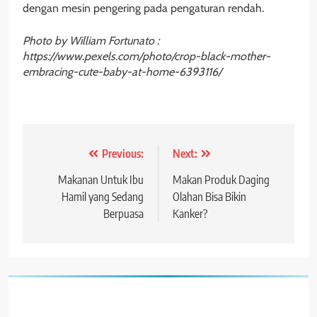
dengan mesin pengering pada pengaturan rendah.
Photo by William Fortunato :
https://www.pexels.com/photo/crop-black-mother-
embracing-cute-baby-at-home-6393116/
Post
Previous:
Next:
navigation
Makanan Untuk Ibu
Makan Produk Daging
Hamil yang Sedang
Olahan Bisa Bikin
Berpuasa
Kanker?