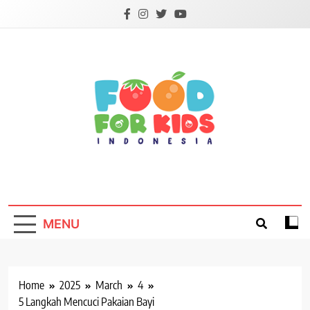
Skip
to
content
Foodforkids
Foodforkids Indonesia
MENU
Home
2025
March
4
5 Langkah Mencuci Pakaian Bayi