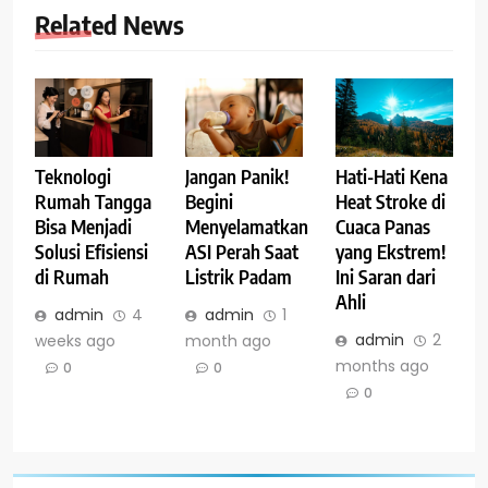
Related News
Teknologi
Jangan Panik!
Hati-Hati Kena
Rumah Tangga
Begini
Heat Stroke di
Bisa Menjadi
Menyelamatkan
Cuaca Panas
Solusi Efisiensi
ASI Perah Saat
yang Ekstrem!
di Rumah
Listrik Padam
Ini Saran dari
Ahli
admin
4
admin
1
admin
2
weeks ago
month ago
months ago
0
0
0