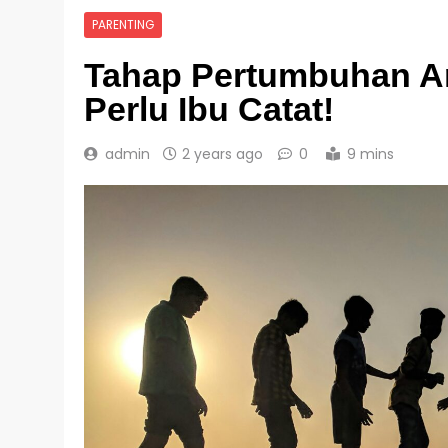
PARENTING
Tahap Pertumbuhan An
Perlu Ibu Catat!
admin
2 years ago
0
9 mins