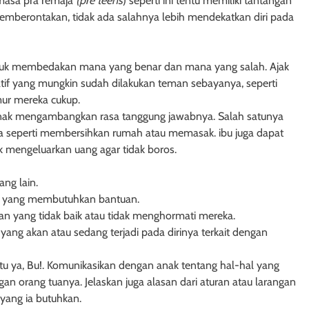
masa pra remaja
(pre teens
) seperti ini tentu memiliki tantangan
pemberontakan, tidak ada salahnya lebih mendekatkan diri pada
k membedakan mana yang benar dan mana yang salah. Ajak
gatif yang mungkin sudah dilakukan teman sebayanya, seperti
ur mereka cukup.
nak mengambangkan rasa tanggung jawabnya. Salah satunya
 seperti membersihkan rumah atau memasak. ibu juga dapat
 mengeluarkan uang agar tidak boros.
ng lain.
 yang membutuhkan bantuan.
n yang tidak baik atau tidak menghormati mereka.
ng akan atau sedang terjadi pada dirinya terkait dengan
itu ya, Bu!. Komunikasikan dengan anak tentang hal-hal yang
gan orang tuanya. Jelaskan juga alasan dari aturan atau larangan
yang ia butuhkan.