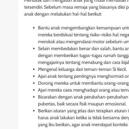
Mendidik dan mengasuh anak yang mulai memasuki 
tersendiri. Sebelum masa remaja yang biasanya diisi 
anak dengan melakukan hal-hal berikut:
Bantu anak mengembangkan kemampuan untu
mereka berdiskusi tentang risiko-risiko hal ne
merokok atau mengendarai motor sebelum um
Selain membedakan benar dan salah, bantu a
dengan memberikan tugas-tugas rumah tangga
mengajarinya tentang menabung dan cara bijak
Mengenal keluarga dari teman-teman Si Kecil.
Ajari anak tentang pentingnya menghormati ora
Dorong mereka untuk membantu orang-orang
Ajari mereka caea menghadapi orang atau tema
Bicarakan dengan anak perubahan-perubahan ya
pubertas, baik secara fisik maupun emosional.
Berikan aturan yang jelas dan terapkan aturan 
harus anak lakukan ketika ia tidak bersama den
yang ibu berikan, agar anak mendapat konteks 