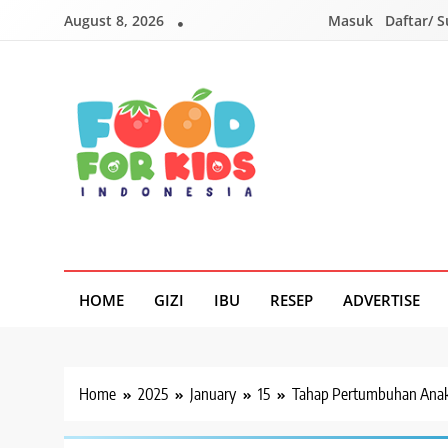
Skip
August 8, 2026
Masuk
Daftar/ 
to
content
Foodforkids
Foodforkids Indonesia
HOME
GIZI
IBU
RESEP
ADVERTISE
Home
2025
January
15
Tahap Pertumbuhan Anak 1