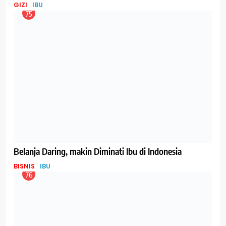
80
Tentang Metode Freeze Drying yang digunakan untuk
Membuat ASI Bubuk dan Gizi dalam ASI Bubuk
GIZI
IBU
81