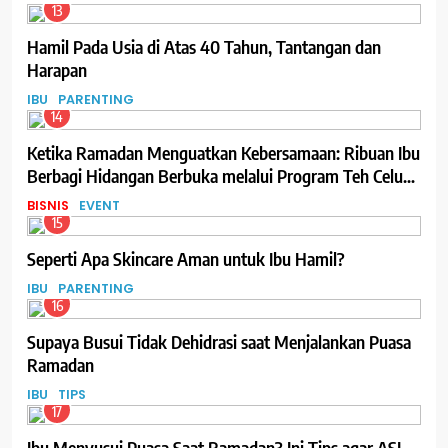
13
Hamil Pada Usia di Atas 40 Tahun, Tantangan dan
Harapan
IBU
PARENTING
14
Ketika Ramadan Menguatkan Kebersamaan: Ribuan Ibu
Berbagi Hidangan Berbuka melalui Program Teh Celup
Sosro
BISNIS
EVENT
15
Seperti Apa Skincare Aman untuk Ibu Hamil?
IBU
PARENTING
16
Supaya Busui Tidak Dehidrasi saat Menjalankan Puasa
Ramadan
IBU
TIPS
17
Ibu Menyusui Puasa Saat Ramadan? Ini Tips agar ASI