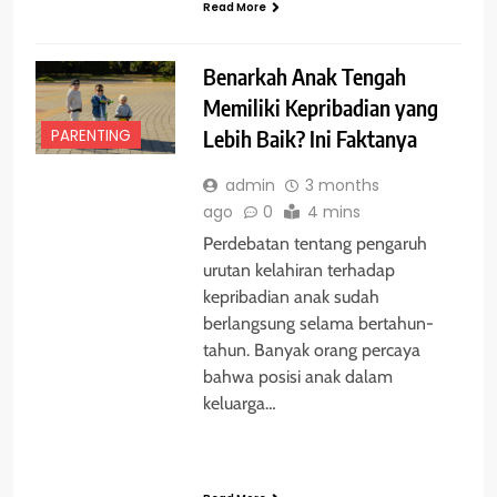
Read More
Benarkah Anak Tengah
Memiliki Kepribadian yang
PARENTING
Lebih Baik? Ini Faktanya
admin
3 months
ago
0
4 mins
Perdebatan tentang pengaruh
urutan kelahiran terhadap
kepribadian anak sudah
berlangsung selama bertahun-
tahun. Banyak orang percaya
bahwa posisi anak dalam
keluarga…