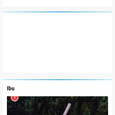
Ibu
1