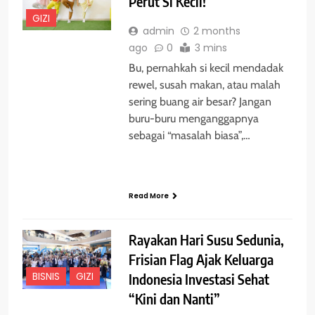
Perut Si Kecil!
GIZI
admin
2 months
ago
0
3 mins
Bu, pernahkah si kecil mendadak
rewel, susah makan, atau malah
sering buang air besar? Jangan
buru-buru menganggapnya
sebagai “masalah biasa”,…
Read More
Rayakan Hari Susu Sedunia,
Frisian Flag Ajak Keluarga
BISNIS
GIZI
Indonesia Investasi Sehat
“Kini dan Nanti”