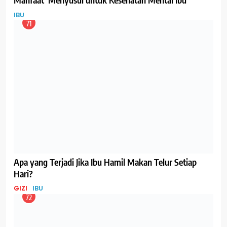
IBU
71
Apa yang Terjadi Jika Ibu Hamil Makan Telur Setiap
Hari?
GIZI
IBU
72
Selain Lebih Kompak, Ini Manfaat Memasak Bersama
Anak
IBU
TIPS
73
Mual-Mual saat Hamil, Ini Makanan Penangkalnya
GIZI
IBU
74
Coba Konsumsi Ini, Jika Ibu sedang Bad Mood
GIZI
IBU
75