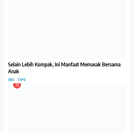
Belanja Daring, makin Diminati Ibu di Indonesia
BISNIS
IBU
76
Oligosakarida dalam ASI, Bantu Sehatkan Saluran Cerna
Bayi
GIZI
IBU
77
AIMI Ajak Dukung Ibu Menyusui untuk Memperkecil
Kesenjangan
EVENT
IBU
78