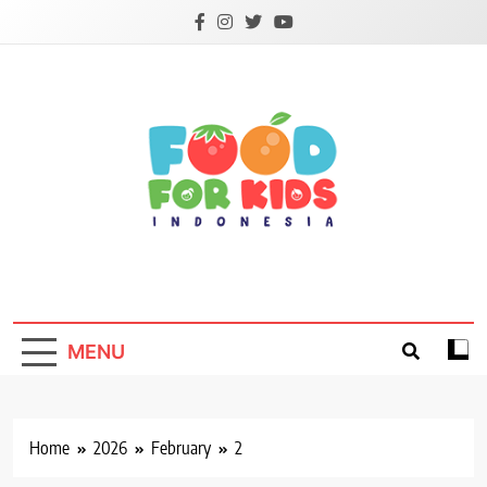
Skip
to
content
Foodforkids
Foodforkids Indonesia
MENU
Home
2026
February
2