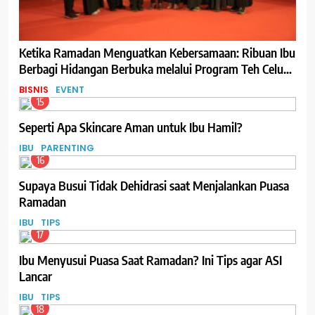
Ketika Ramadan Menguatkan Kebersamaan: Ribuan Ibu
Berbagi Hidangan Berbuka melalui Program Teh Celup
Sosro
BISNIS
EVENT
15
Seperti Apa Skincare Aman untuk Ibu Hamil?
IBU
PARENTING
16
Supaya Busui Tidak Dehidrasi saat Menjalankan Puasa
Ramadan
IBU
TIPS
17
Ibu Menyusui Puasa Saat Ramadan? Ini Tips agar ASI
Lancar
IBU
TIPS
18