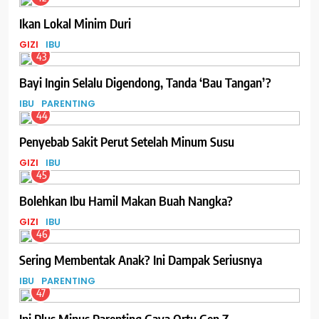
Ikan Lokal Minim Duri
GIZI
IBU
43
Bayi Ingin Selalu Digendong, Tanda ‘Bau Tangan’?
IBU
PARENTING
44
Penyebab Sakit Perut Setelah Minum Susu
GIZI
IBU
45
Bolehkan Ibu Hamil Makan Buah Nangka?
GIZI
IBU
46
Sering Membentak Anak? Ini Dampak Seriusnya
IBU
PARENTING
47
Ini Plus Minus Parenting Gaya Ortu Gen Z