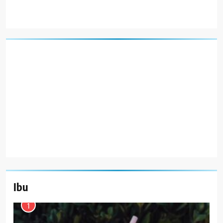
Ibu
1