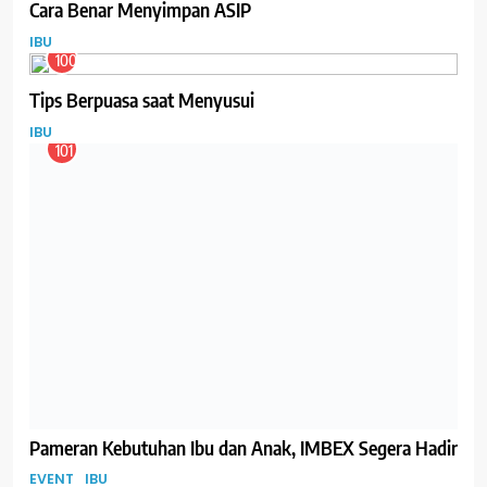
Cara Benar Menyimpan ASIP
IBU
100
Tips Berpuasa saat Menyusui
IBU
101
Pameran Kebutuhan Ibu dan Anak, IMBEX Segera Hadir
EVENT
IBU
102
Jika Produksi ASI Terlalu Deras
IBU
103