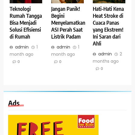
Teknologi
Jangan Panik!
Hati-Hati Kena
Rumah Tangga
Begini
Heat Stroke di
Bisa Menjadi
Menyelamatkan
Cuaca Panas
Solusi Efisiensi
ASI Perah Saat
yang Ekstrem!
di Rumah
Listrik Padam
Ini Saran dari
Ahli
admin
1
admin
1
admin
2
month ago
month ago
months ago
0
0
0
Ads