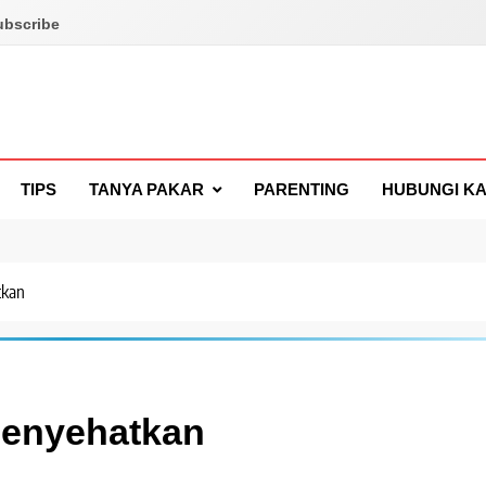
ubscribe
TIPS
TANYA PAKAR
PARENTING
HUBUNGI KA
tkan
Menyehatkan