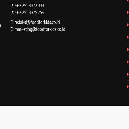
P: +62 251 8372 333
P: +62 251 8375 754
E: redaksi@foodforkids.co.id
a
E: marketing@foodforkids.co.id