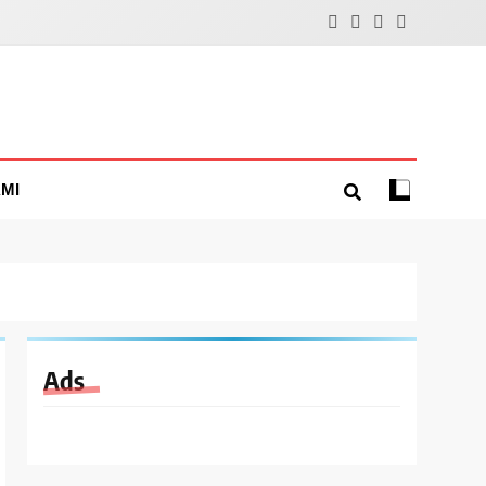
MI
Ads