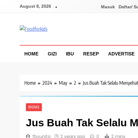
Skip
August 8, 2026
Masuk
Daftar/ S
to
content
Foodforkids
Foodforkids Indonesia
HOME
GIZI
IBU
RESEP
ADVERTISE
Home
2024
May
2
Jus Buah Tak Selalu Menyeha
BISNIS
Jus Buah Tak Selalu 
fbyunita
2 years ago
0
2 mins