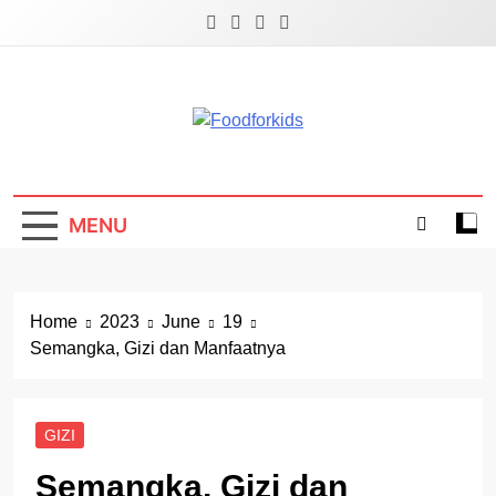
Skip
to
content
Foodforkids
Foodforkids Indonesia
MENU
Home
2023
June
19
Semangka, Gizi dan Manfaatnya
GIZI
Semangka, Gizi dan