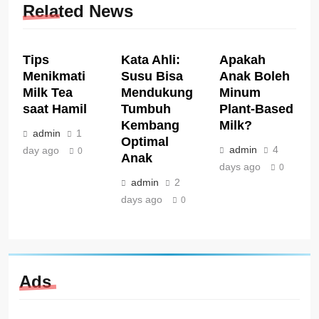
Related News
Tips
Kata Ahli:
Apakah
Menikmati
Susu Bisa
Anak Boleh
Milk Tea
Mendukung
Minum
saat Hamil
Tumbuh
Plant-Based
Kembang
Milk?
admin
1
Optimal
admin
4
day ago
0
Anak
days ago
0
admin
2
days ago
0
Ads