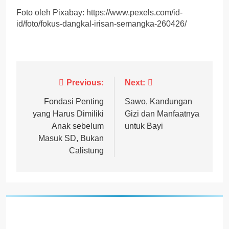
Foto oleh Pixabay: https://www.pexels.com/id-
id/foto/fokus-dangkal-irisan-semangka-260426/
Post
Previous:
Next:
navigation
Fondasi Penting
Sawo, Kandungan
yang Harus Dimiliki
Gizi dan Manfaatnya
Anak sebelum
untuk Bayi
Masuk SD, Bukan
Calistung