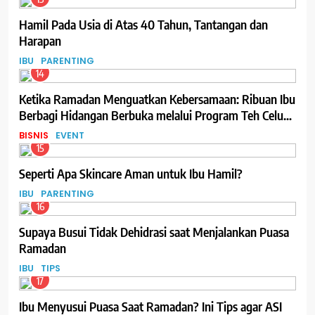
Hamil Pada Usia di Atas 40 Tahun, Tantangan dan
Harapan
IBU
PARENTING
14
Ketika Ramadan Menguatkan Kebersamaan: Ribuan Ibu
Berbagi Hidangan Berbuka melalui Program Teh Celup
Sosro
BISNIS
EVENT
15
Seperti Apa Skincare Aman untuk Ibu Hamil?
IBU
PARENTING
16
Supaya Busui Tidak Dehidrasi saat Menjalankan Puasa
Ramadan
IBU
TIPS
17
Ibu Menyusui Puasa Saat Ramadan? Ini Tips agar ASI