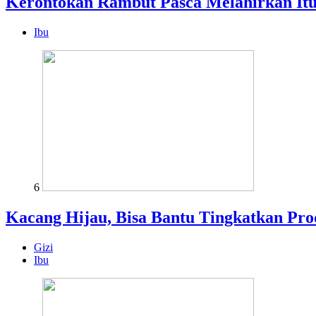
Kerontokan Rambut Pasca Melahirkan It
Ibu
6
Kacang Hijau, Bisa Bantu Tingkatkan Pro
Gizi
Ibu