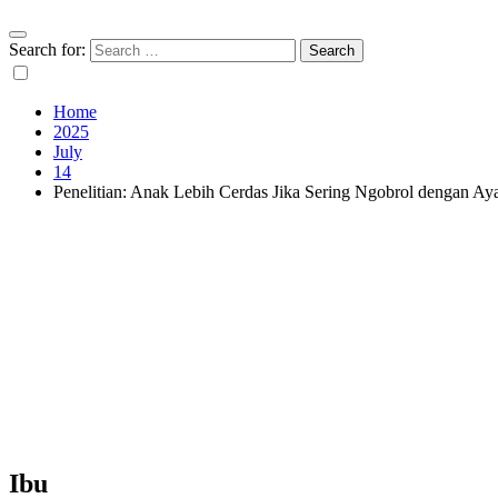
Search for:
Home
2025
July
14
Penelitian: Anak Lebih Cerdas Jika Sering Ngobrol dengan Ay
Ibu