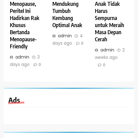
Menopause,
Mendukung
Anak Tidak
Peritel Ini
Tumbuh
Harus
Hadirkan Rak
Kembang
Sempurna
Khusus
Optimal Anak
untuk Meraih
Bertanda
Masa Depan
admin
4
Menopause-
Cerah
days ago
0
Friendly
admin
2
admin
3
weeks ago
days ago
0
0
Ads