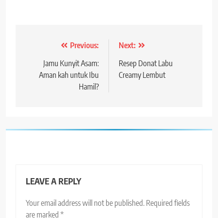
Post
Previous:
Next:
navigation
Jamu Kunyit Asam:
Resep Donat Labu
Aman kah untuk Ibu
Creamy Lembut
Hamil?
LEAVE A REPLY
Your email address will not be published.
Required fields
are marked
*