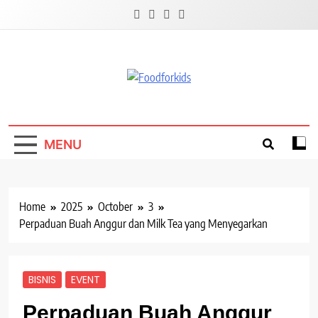
Skip
to
content
Foodforkids
Foodforkids Indonesia
MENU
Home
2025
October
3
Perpaduan Buah Anggur dan Milk Tea yang Menyegarkan
BISNIS
EVENT
Perpaduan Buah Anggur