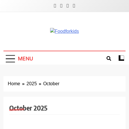
Skip
to
content
Foodforkids
Foodforkids Indonesia
MENU
Home
2025
October
October 2025
GIZI
PARENTING