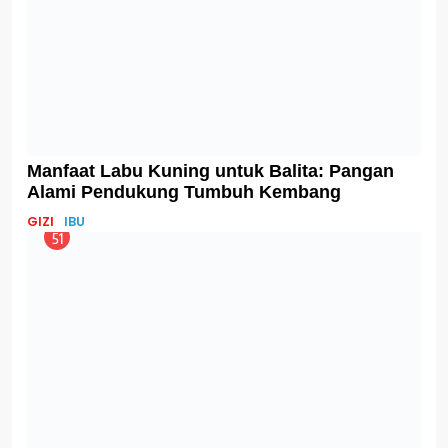
51
Gumoh pada Bayi: Normal atau Tanda
Bahaya?
GIZI
IBU
52
Anak Montok Enggak Boleh Asal Diet! Ini
Saran Ahli
GIZI
IBU
53
Mau Cepat Pulih Pasca Melahirkan? Ini
Rahasianya Bu!
IBU
PARENTING
54
Makan Telur Ngga Boleh Setiap Hari? Yuk,
Bongkar Mitos Telur!
GIZI
IBU
55