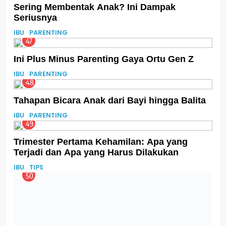
Sering Membentak Anak? Ini Dampak
Seriusnya
IBU
PARENTING
47
Ini Plus Minus Parenting Gaya Ortu Gen Z
IBU
PARENTING
48
Tahapan Bicara Anak dari Bayi hingga Balita
IBU
PARENTING
49
Trimester Pertama Kehamilan: Apa yang
Terjadi dan Apa yang Harus Dilakukan
IBU
TIPS
50
Manfaat Labu Kuning untuk Balita: Pangan
Alami Pendukung Tumbuh Kembang
GIZI
IBU