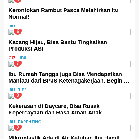
Kerontokan Rambut Pasca Melahirkan Itu
Normal!
IBU
6
Kacang Hijau, Bisa Bantu Tingkatkan
Produksi ASI
GIZI
IBU
7
Ibu Rumah Tangga juga Bisa Mendapatkan
Manfaat dari BPJS Ketenagakerjaan, Begini
Cara Daftarnya
IBU
TIPS
8
Kekerasan di Daycare, Bisa Rusak
Kepercayaan dan Rasa Aman Anak
IBU
PARENTING
9
Mikroplastik Ada di Air Ketuban Ibu Hamil