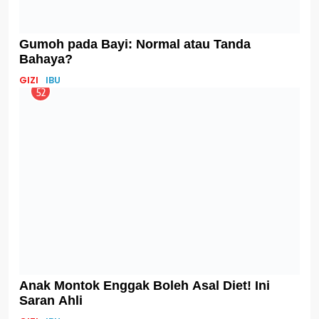
Bahaya Tersembunyi: Dampak Merokok pada
DNA Janin
IBU
PARENTING
56
Berapa Jarak Ideal Kehamilan Menurut
Pakar?
IBU
TIPS
57