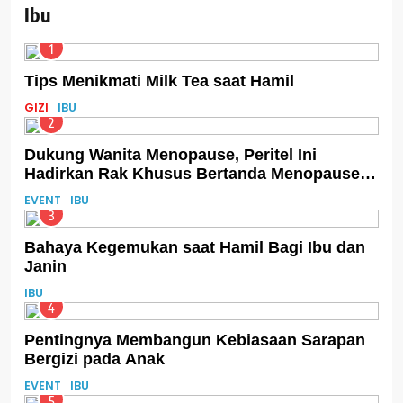
Ibu
1
Tips Menikmati Milk Tea saat Hamil
GIZI
IBU
2
Dukung Wanita Menopause, Peritel Ini
Hadirkan Rak Khusus Bertanda Menopause-
Friendly
EVENT
IBU
3
Bahaya Kegemukan saat Hamil Bagi Ibu dan
Janin
IBU
4
Pentingnya Membangun Kebiasaan Sarapan
Bergizi pada Anak
EVENT
IBU
5