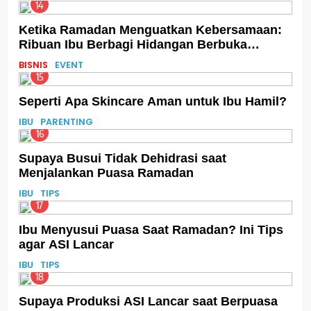
14
Ketika Ramadan Menguatkan Kebersamaan:
Ribuan Ibu Berbagi Hidangan Berbuka
melalui Program Teh Celup Sosro
BISNIS
EVENT
15
Seperti Apa Skincare Aman untuk Ibu Hamil?
IBU
PARENTING
16
Supaya Busui Tidak Dehidrasi saat
Menjalankan Puasa Ramadan
IBU
TIPS
17
Ibu Menyusui Puasa Saat Ramadan? Ini Tips
agar ASI Lancar
IBU
TIPS
18
Supaya Produksi ASI Lancar saat Berpuasa