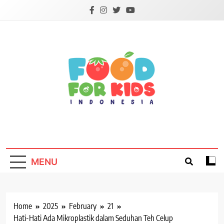
Skip
to
content
Foodforkids
Foodforkids Indonesia
MENU
Home
2025
February
21
Hati-Hati Ada Mikroplastik dalam Seduhan Teh Celup