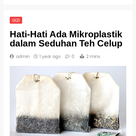
GIZI
Hati-Hati Ada Mikroplastik
dalam Seduhan Teh Celup
admin
1 year ago
0
2 mins