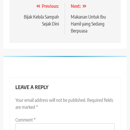
Post
Previous:
Next:
navigation
Bijak Kelola Sampah
Makanan Untuk Ibu
Sejak Dini
Hamil yang Sedang
Berpuasa
LEAVE A REPLY
Your email address will not be published.
Required fields
are marked
*
Comment
*