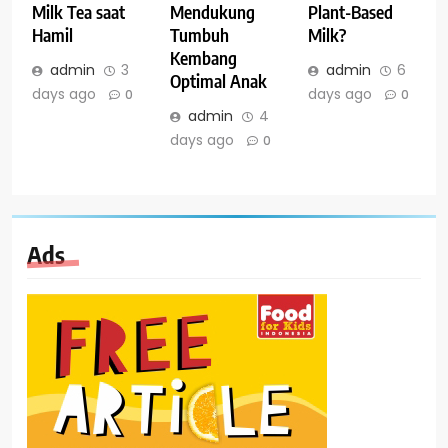
Milk Tea saat
Mendukung
Plant-Based
Hamil
Tumbuh
Milk?
Kembang
admin
3
admin
6
Optimal Anak
days ago
days ago
0
0
admin
4
days ago
0
Ads