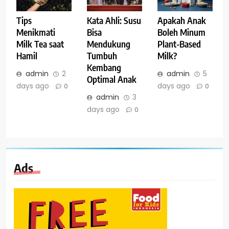
Tips
Kata Ahli: Susu
Apakah Anak
Menikmati
Bisa
Boleh Minum
Milk Tea saat
Mendukung
Plant-Based
Hamil
Tumbuh
Milk?
Kembang
admin
2
admin
5
Optimal Anak
days ago
days ago
0
0
admin
3
days ago
0
Ads