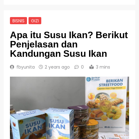
BISNIS
GIZI
Apa itu Susu Ikan? Berikut
Penjelasan dan
Kandungan Susu Ikan
fbyunita
2 years ago
0
3 mins