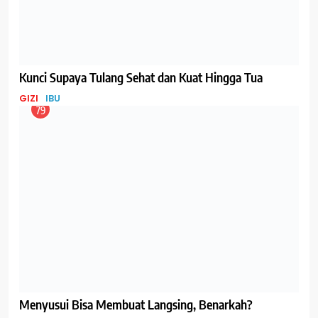
Jangan Abaikan Kaki Bengkak Saat Hamil!
IBU
84
Menyambut Ramadan, Tips Persiapan Ibu Menyusui
untuk Berpuasa