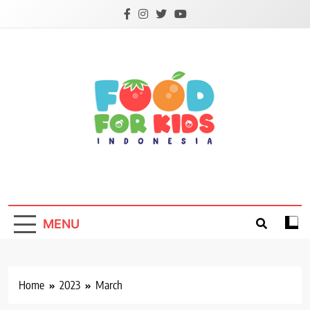
Skip
to
content
Foodforkids
Foodforkids Indonesia
MENU
Home
2023
March