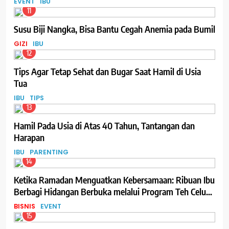
EVENT
IBU
11
Susu Biji Nangka, Bisa Bantu Cegah Anemia pada Bumil
GIZI
IBU
12
Tips Agar Tetap Sehat dan Bugar Saat Hamil di Usia
Tua
IBU
TIPS
13
Hamil Pada Usia di Atas 40 Tahun, Tantangan dan
Harapan
IBU
PARENTING
14
Ketika Ramadan Menguatkan Kebersamaan: Ribuan Ibu
Berbagi Hidangan Berbuka melalui Program Teh Celup
Sosro
BISNIS
EVENT
15