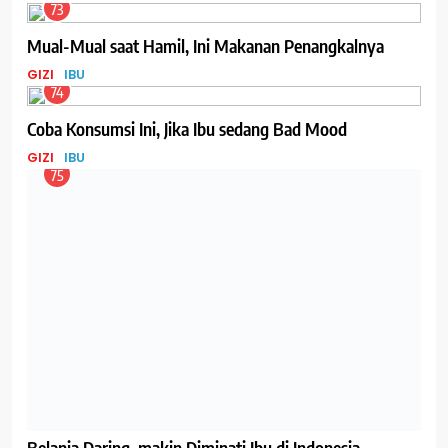
73
Mual-Mual saat Hamil, Ini Makanan Penangkalnya
GIZI
IBU
74
Coba Konsumsi Ini, Jika Ibu sedang Bad Mood
GIZI
IBU
75
Belanja Daring, makin Diminati Ibu di Indonesia
BISNIS
IBU
76
Oligosakarida dalam ASI, Bantu Sehatkan Saluran Cerna
Bayi
GIZI
IBU
77
AIMI Ajak Dukung Ibu Menyusui untuk Memperkecil
Kesenjangan