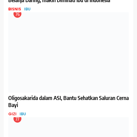
EVENT
IBU
78
Kunci Supaya Tulang Sehat dan Kuat Hingga Tua
GIZI
IBU
79
Menyusui Bisa Membuat Langsing, Benarkah?
GIZI
IBU
80
Tentang Metode Freeze Drying yang digunakan untuk
Membuat ASI Bubuk dan Gizi dalam ASI Bubuk
GIZI
IBU
81
Lagi Viral, Mengubah ASI Perah Menjadi ASI Bubuk, ini
Tanggapan dari IDAI
BISNIS
IBU
82