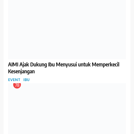
Bayi Baru Lahir Butuh ASI Berapa Banyak Sih?
GIZI
IBU
83