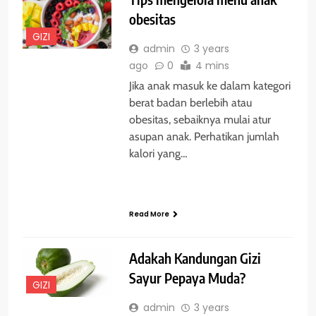
obesitas
GIZI
admin
3 years
ago
0
4 mins
Jika anak masuk ke dalam kategori
berat badan berlebih atau
obesitas, sebaiknya mulai atur
asupan anak. Perhatikan jumlah
kalori yang…
Read More
Adakah Kandungan Gizi
Sayur Pepaya Muda?
GIZI
admin
3 years