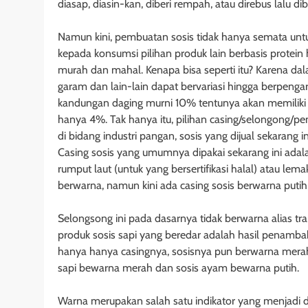
diasap, diasin-kan, diberi rempah, atau direbus lalu di
Namun kini, pembuatan sosis tidak hanya semata un
kepada konsumsi pilihan produk lain berbasis protei
murah dan mahal. Kenapa bisa seperti itu? Karena da
garam dan lain-lain dapat bervariasi hingga berpeng
kandungan daging murni 10% tentunya akan memilik
hanya 4%. Tak hanya itu, pilihan casing/selongong/pe
di bidang industri pangan, sosis yang dijual sekarang 
Casing sosis yang umumnya dipakai sekarang ini adala
rumput laut (untuk yang bersertifikasi halal) atau lema
berwarna, namun kini ada casing sosis berwarna puti
Selongsong ini pada dasarnya tidak berwarna alias tr
produk sosis sapi yang beredar adalah hasil penamba
hanya hanya casingnya, sosisnya pun berwarna mera
sapi bewarna merah dan sosis ayam bewarna putih.
Warna merupakan salah satu indikator yang menjadi 