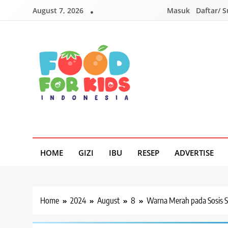
Skip
August 7, 2026
Masuk
Daftar/ 
to
content
Foodforkids
Foodforkids Indonesia
HOME
GIZI
IBU
RESEP
ADVERTISE
Home
2024
August
8
Warna Merah pada Sosis S