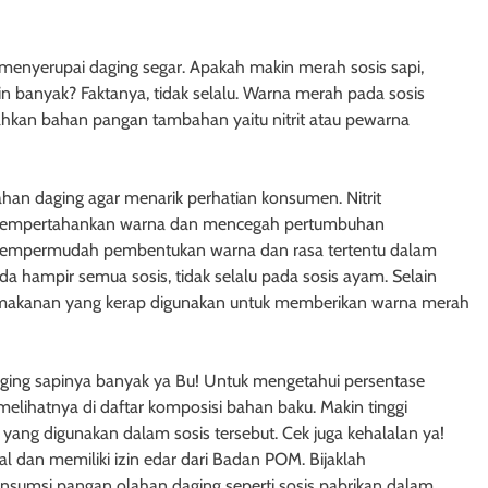
 menyerupai daging segar. Apakah makin merah sosis sapi,
 banyak? Faktanya, tidak selalu. Warna merah pada sosis
kan bahan pangan tambahan yaitu nitrit atau pewarna
han daging agar menarik perhatian konsumen. Nitrit
k mempertahankan warna dan mencegah pertumbuhan
uk mempermudah pembentukan warna dan rasa tertentu dalam
 hampir semua sosis, tidak selalu pada sosis ayam. Selain
na makanan yang kerap digunakan untuk memberikan warna merah
aging sapinya banyak ya Bu! Untuk mengetahui persentase
melihatnya di daftar komposisi bahan baku. Makin tinggi
yang digunakan dalam sosis tersebut. Cek juga kehalalan ya!
al dan memiliki izin edar dari Badan POM. Bijaklah
sumsi pangan olahan daging seperti sosis pabrikan dalam