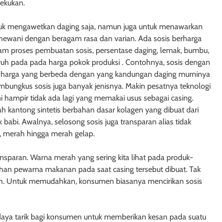
bekukan.
tuk mengawetkan daging saja, namun juga untuk menawarkan
n hewani dengan beragam rasa dan varian. Ada sosis berharga
lam proses pembuatan sosis, persentase daging, lemak, bumbu,
aruh pada pada harga pokok produksi . Contohnya, sosis dengan
i harga yang berbeda dengan yang kandungan daging murninya
mbungkus sosis juga banyak jenisnya. Makin pesatnya teknologi
ini hampir tidak ada lagi yang memakai usus sebagai casing.
h kantong sintetis berbahan dasar kolagen yang dibuat dari
k babi. Awalnya, selosong sosis juga transparan alias tidak
h, merah hingga merah gelap.
ansparan. Warna merah yang sering kita lihat pada produk-
han pewarna makanan pada saat casing tersebut dibuat. Tak
h. Untuk memudahkan, konsumen biasanya mencirikan sosis
daya tarik bagi konsumen untuk memberikan kesan pada suatu