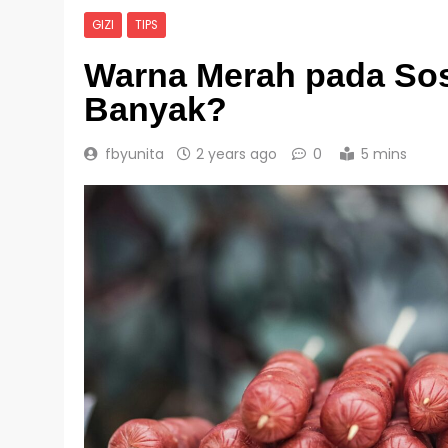
GIZI
TIPS
Warna Merah pada Sos
Banyak?
fbyunita
2 years ago
0
5 mins