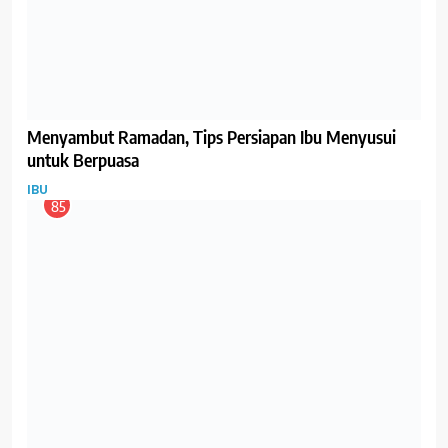
90
Makan Ini Bisa Jaga Wajah Ibu Tetap Mulus dan
Glowing
GIZI
IBU
91