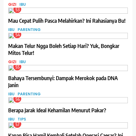
GIZI
IBU
53
Mau Cepat Pulih Pasca Melahirkan? Ini Rahasianya Bu!
IBU
PARENTING
54
Makan Telur Ngga Boleh Setiap Hari? Yuk, Bongkar
Mitos Telur!
GIZI
IBU
55
Bahaya Tersembunyi: Dampak Merokok pada DNA
Janin
IBU
PARENTING
56
Berapa Jarak Ideal Kehamilan Menurut Pakar?
IBU
TIPS
57
Kapan Bisa Hamil Kembali Setelah Operasi Caesar? Ini