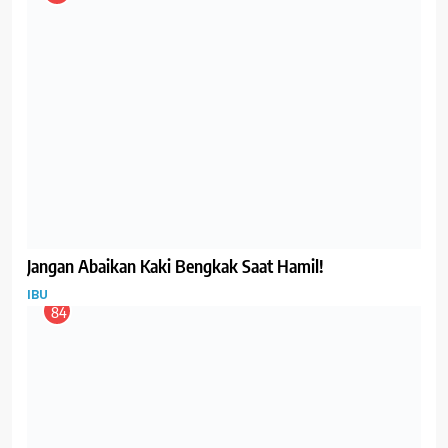
Cara Cegah Osteoporosis, Silent Disease yang
Mengintai Para Ibu
GIZI
IBU
89
Hasil Studi: Konsumsi Emulsifier Bisa Sebabkan
Gangguan Metabolik
IBU