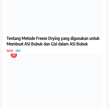
Lagi Viral, Mengubah ASI Perah Menjadi ASI Bubuk, ini
Tanggapan dari IDAI
BISNIS
IBU
82
Bayi Baru Lahir Butuh ASI Berapa Banyak Sih?
GIZI
IBU
83
Jangan Abaikan Kaki Bengkak Saat Hamil!
IBU
84
Menyambut Ramadan, Tips Persiapan Ibu Menyusui
untuk Berpuasa
IBU
85
Konsumsi Daun Selada dapat Meningkatkan Volume
Produksi ASI