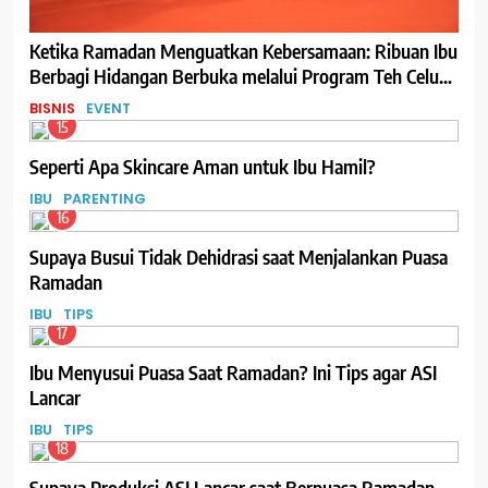
Ketika Ramadan Menguatkan Kebersamaan: Ribuan Ibu
Berbagi Hidangan Berbuka melalui Program Teh Celup
Sosro
BISNIS
EVENT
15
Seperti Apa Skincare Aman untuk Ibu Hamil?
IBU
PARENTING
16
Supaya Busui Tidak Dehidrasi saat Menjalankan Puasa
Ramadan
IBU
TIPS
17
Ibu Menyusui Puasa Saat Ramadan? Ini Tips agar ASI
Lancar
IBU
TIPS
18
Supaya Produksi ASI Lancar saat Berpuasa Ramadan