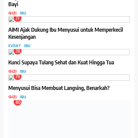
Bayi
GIZI
IBU
77
AIMI Ajak Dukung Ibu Menyusui untuk Memperkecil
Kesenjangan
EVENT
IBU
78
Kunci Supaya Tulang Sehat dan Kuat Hingga Tua
GIZI
IBU
79
Menyusui Bisa Membuat Langsing, Benarkah?
GIZI
IBU
80
Tentang Metode Freeze Drying yang digunakan untuk
Membuat ASI Bubuk dan Gizi dalam ASI Bubuk
GIZI
IBU
81