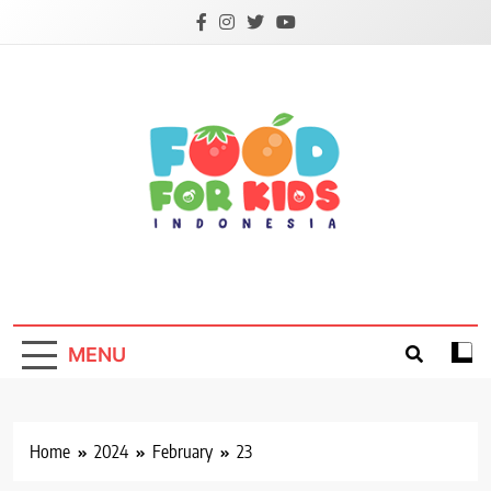
Skip
to
content
Foodforkids
Foodforkids Indonesia
MENU
Home
2024
February
23