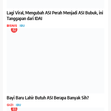
GIZI
IBU
86
Asam Folat Sebaiknya Dikonsumsi Sebelum Hamil
GIZI
IBU
87
Belanja, Bermain dan Belajar, One Stop Family
Entertainment Hadir di IMBEX
EVENT
IBU
88