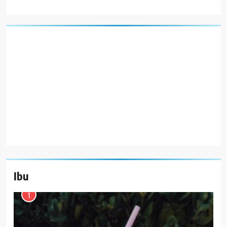
Ibu
1